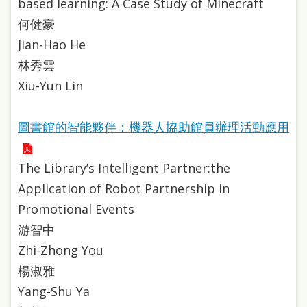
based learning: A Case Study of Minecraft
站
何健豪
導
Jian-Hao He
覽
林秀雲
閱
Xiu-Yun Lin
讀
網
圖書館的智能夥伴：機器人協助館員辦理活動應用
兒
The Library’s Intelligent Partner:the
童
Application of Robot Partnership in
版
Promotional Events
常
游智中
見
Zhi-Zhong You
問
楊淑雅
答
Yang-Shu Ya