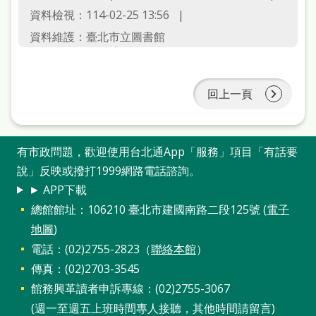
府
資料檢視：114-02-25 13:56
網
資料維護：臺北市立圖書館
站
資
料
回上一頁
開
放
有市政問題，歡迎使用台北通App「服務」項目「有話要
宣
說」反映或撥打1999網路電話諮詢。
告
► APP下載
總館館址：106210 臺北市建國南路二段125號 (
電子
著
地圖
)
作
電話：(02)2755-2823（
聯絡本館
）
權
傳真：(02)2703-3545
侵
館務興革讀者申訴專線：(02)2755-3067
權
(週一至週五上班時間專人接聽，其他時間請留言)