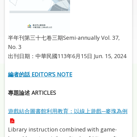
圖
線
上
申
半年刊第三十七卷三期Semi-annually Vol. 37,
請
No. 3
出刊日期：中華民國113年6月15日 Jun. 15, 2024
常
見
問
編者的話 EDITOR’S NOTE
答
專題論述 ARTICLES
加
入
市
遊戲結合圖書館利用教育：以線上遊戲─麥塊為例
圖
Library instruction combined with game-
網