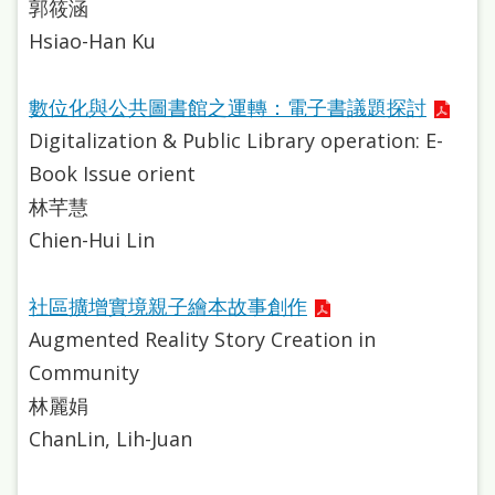
郭筱涵
雙
Hsiao-Han Ku
語
詞
數位化與公共圖書館之運轉：電子書議題探討
彙
Digitalization & Public Library operation: E-
台
Book Issue orient
北
林芊慧
通
Chien-Hui Lin
陳
社區擴增實境親子繪本故事創作
情
Augmented Reality Story Creation in
系
Community
統
林麗娟
English
ChanLin, Lih-Juan
日