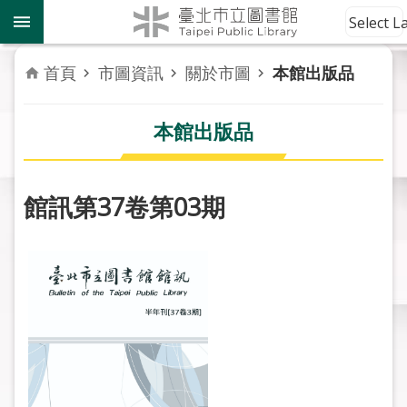
跳到主要內容區塊
到
Select 
館
資
首頁
市圖資訊
關於市圖
本館出版品
訊
本館出版品
讀
者
服
務
館訊第37卷第03期
活
動
報
導
關
於
市