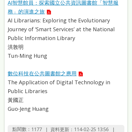
AI智慧館員：探索國立公共資訊圖書館「智慧服
本
務」的演進之旅
語
AI Librarians: Exploring the Evolutionary
隱
Journey of ‘Smart Services’ at the National
私
Public Information Library
權
洪敦明
及
Tun-Ming Hung
網
數位科技在公共圖書館之應用
站
The Application of Digital Technology in
安
Public Libraries
全
黃國正
政
Guo-Jeng Huang
策
政
點閱數：
資料更新：114-02-25 13:56
1177