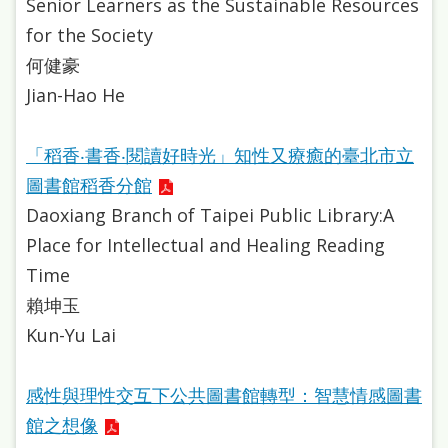
Senior Learners as the Sustainable Resources
站
for the Society
導
何健豪
覽
Jian-Hao He
閱
讀
「稻香‧書香‧閱讀好時光」知性又療癒的臺北市立
網
圖書館稻香分館
Daoxiang Branch of Taipei Public Library:A
兒
Place for Intellectual and Healing Reading
童
Time
版
賴坤玉
常
Kun-Yu Lai
見
問
感性與理性交互下公共圖書館轉型：智慧情感圖書
答
館之想像