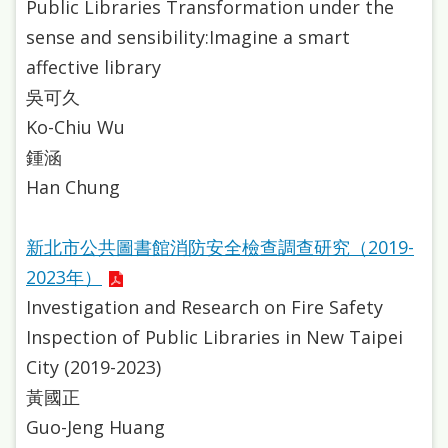
Public Libraries Transformation under the
雙
sense and sensibility:Imagine a smart
語
affective library
詞
吳可久
彙
Ko-Chiu Wu
台
鍾涵
北
Han Chung
通
新北市公共圖書館消防安全檢查調查研究（2019-
陳
2023年）
情
Investigation and Research on Fire Safety
系
Inspection of Public Libraries in New Taipei
統
City (2019-2023)
English
黃國正
Guo-Jeng Huang
日