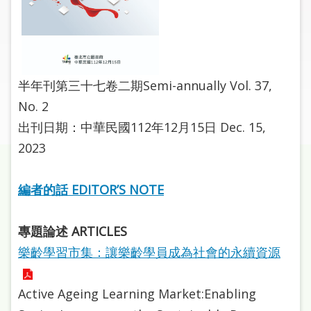
圖
線
上
申
半年刊第三十七卷二期Semi-annually Vol. 37,
請
No. 2
出刊日期：中華民國112年12月15日 Dec. 15,
常
見
2023
問
答
編者的話 EDITOR’S NOTE
加
入
專題論述 ARTICLES
市
樂齡學習市集：讓樂齡學員成為社會的永續資源
圖
Active Ageing Learning Market:Enabling
網