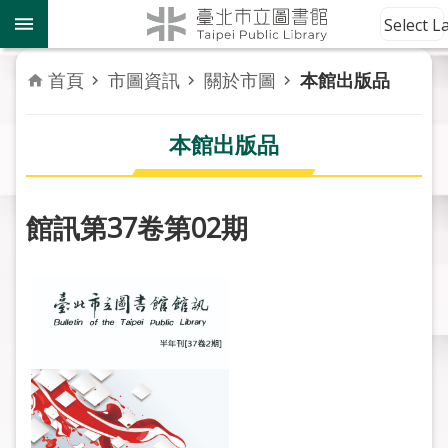
跳到主要內容區塊
到
Select 
館
資
首頁
市圖資訊
關於市圖
本館出版品
訊
本館出版品
讀
者
服
務
館訊第37卷第02期
活
動
報
導
關
於
市