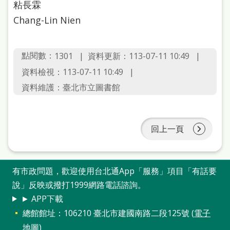
粘長霖
本
Chang-Lin Nien
語
隱
點閱數：
資料更新：113-07-11 10:49
1301
私
資料檢視：113-07-11 10:49
權
資料維護：臺北市立圖書館
及
網
回上一頁
站
安
全
有市政問題，歡迎使用台北通App「服務」項目「有話要
政
說」反映或撥打1999網路電話諮詢。
策
► APP下載
總館館址：106210 臺北市建國南路二段125號 (
電子
政
地圖
)