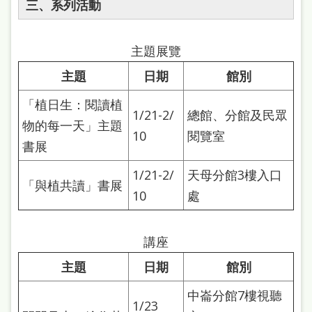
三、系列活動
雙
語
主題展覽
詞
彙
主題
日期
館別
台
「植日生：閱讀植
1/21-2/
總館、分館及民眾
北
物的每一天」主題
10
閱覽室
書展
通
1/21-2/
天母分館3樓入口
陳
「與植共讀」書展
10
處
情
系
講座
統
主題
日期
館別
English
中崙分館7樓視聽
日
1/23