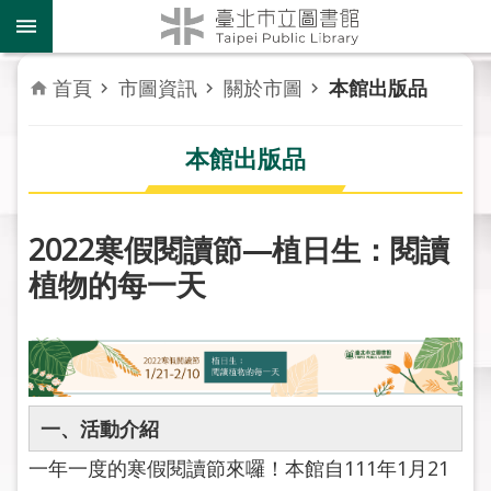
跳到主要內容區塊
到
館
資
首頁
市圖資訊
關於市圖
本館出版品
訊
本館出版品
讀
者
服
務
2022寒假閱讀節—植日生：閱讀
植物的每一天
活
動
報
導
關
一、活動介紹
於
一年一度的寒假閱讀節來囉！本館自111年1月21
市