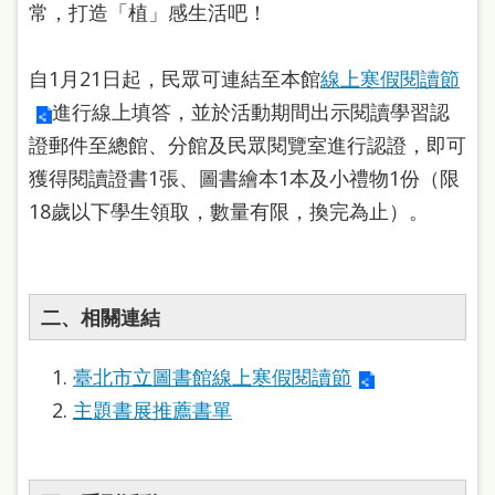
常，打造「植」感生活吧！
站
導
自1月21日起，民眾可連結至本館
線上寒假閱讀節
覽
進行線上填答，並於活動期間出示閱讀學習認
閱
證郵件至總館、分館及民眾閱覽室進行認證，即可
讀
獲得閱讀證書1張、圖書繪本1本及小禮物1份（限
網
18歲以下學生領取，數量有限，換完為止）。
兒
童
版
二、相關連結
常
臺北市立圖書館線上寒假閱讀節
見
主題書展推薦書單
問
答