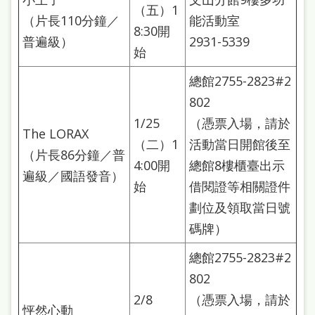
（五）1
（片長110分鐘／
能活動室
8:30開
普遍級）
2931-5339
始
總館2755-2823#2
802
1/25
（憑票入場，請於
The LORAX
（二）1
活動當日開館後至
（片長86分鐘／普
4:00開
總館8樓櫃臺出示
遍級／國語發音）
始
借閱證等相關證件
劃位及領取當日號
碼牌）
總館2755-2823#2
802
2/8
（憑票入場，請於
怦然心動