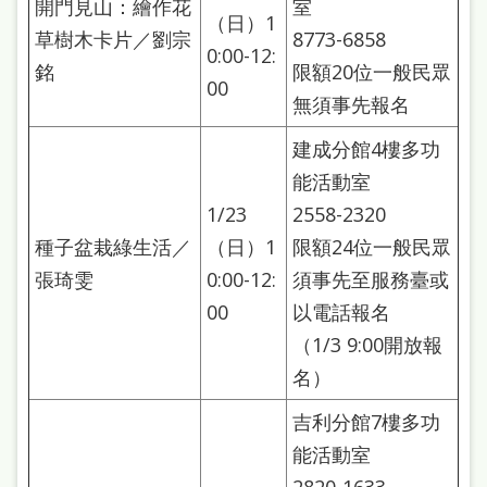
開門見山：繪作花
室
本
（日）1
草樹木卡片／劉宗
8773-6858
語
0:00-12:
銘
限額20位一般民眾
00
隱
無須事先報名
私
建成分館4樓多功
權
能活動室
及
1/23
2558-2320
網
種子盆栽綠生活／
（日）1
限額24位一般民眾
站
張琦雯
0:00-12:
須事先至服務臺或
安
00
以電話報名
全
（1/3 9:00開放報
名）
政
策
吉利分館7樓多功
能活動室
政