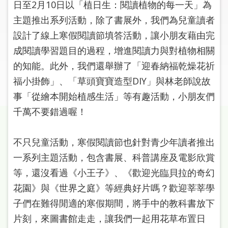
日至2月10日以「植日生：閱讀植物的每一天」為
圖
主題推出系列活動，除了書展外，我們為兒童讀者
線
設計了線上寒假閱讀節填答活動，讓小朋友藉由完
上
成閱讀學習題目的過程，增進閱讀力與對植物相關
申
的知能。此外，我們還舉辦了「迎春納福乾燥花祈
請
福小掛飾」、「草頭寶寶造型DIY」與林老師說故
常
事「從繪本開始植感生活」等有趣活動，小朋友們
見
千萬不要錯過喔！
問
答
不只兒童活動，寒假閱讀節也針對青少年讀者推出
加
一系列主題活動，包含書展、科普講座及電影欣賞
入
等，還沒看過《小王子》、《歡迎光臨貝拉的奇幻
市
花園》與《世界之庭》等經典好片嗎？歡迎莘莘學
圖
子們在難得閒適的寒假期間，將手中的教科書放下
網
片刻，來圖書館走走，讓我們一起用花草布置日