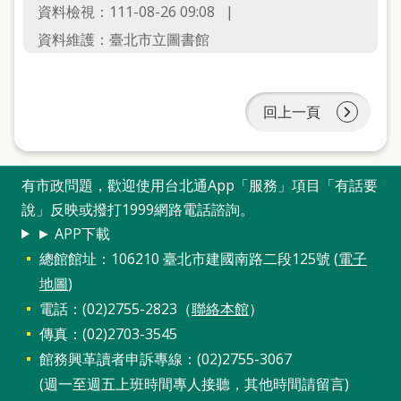
資料檢視：111-08-26 09:08
資料維護：臺北市立圖書館
回上一頁
有市政問題，歡迎使用台北通App「服務」項目「有話要
說」反映或撥打1999網路電話諮詢。
► APP下載
總館館址：106210 臺北市建國南路二段125號 (
電子
地圖
)
電話：(02)2755-2823（
聯絡本館
）
傳真：(02)2703-3545
館務興革讀者申訴專線：(02)2755-3067
(週一至週五上班時間專人接聽，其他時間請留言)