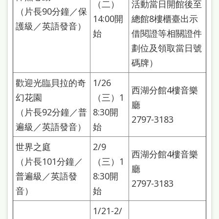
（二）
活動當日開館後至
（片長90分鐘／保
14:00開
總館8樓櫃臺出示
護級／英語發音）
始
借閱證等相關證件
劃位及領取當日號
碼牌）
歡迎光臨貝拉的奇
1/26
西湖分館4樓音樂
幻花園
（三）1
廳
（片長92分鐘／普
8:30開
2797-3183
遍級／英語發音）
始
世界之庭
2/9
西湖分館4樓音樂
（片長101分鐘／
（三）1
廳
普遍級／英語發
8:30開
2797-3183
音）
始
1/21-2/