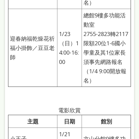
名）
總館9樓多功能活
動室
1/23
2755-2823轉2117
迎春納福乾燥花祈
（日）1
限額20位1-6國小
福小掛飾／豆豆老
4:00-16:
學童及其1位家長
師
00
須事先網路報名
（1/4 9:00開放報
名）
電影欣賞
主題
日期
館別
1/21
小王子
文山分館9樓多功