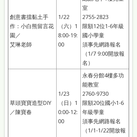
處
室
理
創意書擋黏土手
1/22
2755-2823
辦
作：小白熊留言花
（六）1
限額12位1-6年級
法
園／
8:00-19:
國小學童
艾琳老師
00
須事先網路報名
聯
（1/7 9:00開放報
絡
名）
我
們
永春分館4樓多功
能教室
1/23
2760-9730
草頭寶寶造型DIY
（日）1
限額20位國小1-6
／陳寶春
0:00-12:
年級學童
00
須事先網路報名
（1/1-1/22開放報