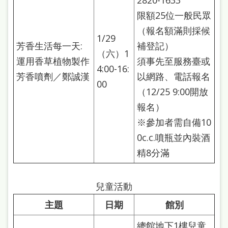
2820-1633
府
限額25位一般民眾
網
（報名額滿則採候
站
1/29
芳香生活每一天:
補登記）
資
（六）1
運用香草植物製作
須事先至服務臺或
料
4:00-16:
芳香噴劑／鄭誠漢
以網路、電話報名
開
00
（12/25 9:00開放
放
報名）
宣
※參加者需自備10
告
0c.c.噴瓶並內裝酒
著
精8分滿
作
權
兒童活動
侵
主題
日期
館別
權
總館地下1樓兒童