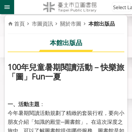
跳到主要內容區塊
到
Select 
館
資
首頁
市圖資訊
關於市圖
本館出版品
訊
本館出版品
讀
者
服
務
100年兒童暑期閱讀活動－快樂旅
「圖」Fun一夏
活
動
報
導
一、活動主題
：
今年暑期閱讀活動規劃了精緻的套裝行程，要向小
關
於
朋友介紹「知識的殿堂─圖書館」。在這次深度之
市
旅中，可以了解圖書館提供哪些服務、圖書館是如