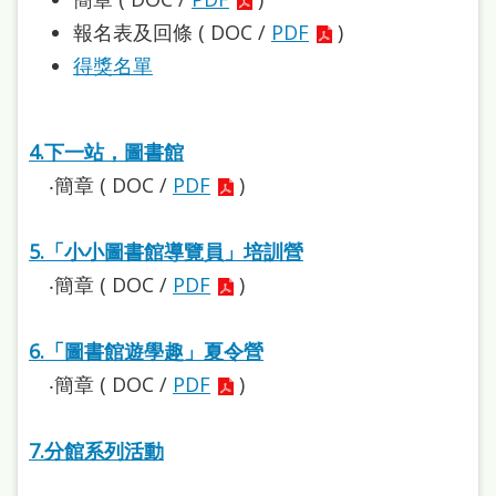
雙
報名表及回條 ( DOC /
PDF
)
語
得獎名單
詞
彙
4.下一站，圖書館
台
‧簡章 ( DOC /
PDF
)
北
通
5.「小小圖書館導覽員」培訓營
陳
‧簡章 ( DOC /
PDF
)
情
系
6.「圖書館遊學趣」夏令營
‧簡章 ( DOC /
PDF
)
統
English
7.分館系列活動
日