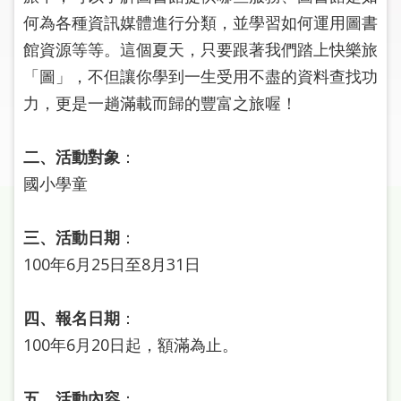
圖
何為各種資訊媒體進行分類，並學習如何運用圖書
館資源等等。這個夏天，只要跟著我們踏上快樂旅
線
「圖」，不但讓你學到一生受用不盡的資料查找功
上
申
力，更是一趟滿載而歸的豐富之旅喔！
請
二、活動對象
：
常
國小學童
見
問
答
三、活動日期
：
100年6月25日至8月31日
加
入
市
四、報名日期
：
圖
100年6月20日起，額滿為止。
網
五、活動內容
：