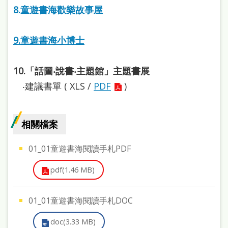
本
8.童遊書海歡樂故事屋
語
9.童遊書海小博士
隱
私
10.「話圖‧說書‧主題館」主題書展
權
‧建議書單 ( XLS /
PDF
)
及
網
相關檔案
站
安
01_01童遊書海閱讀手札PDF
全
pdf(1.46 MB)
政
策
01_01童遊書海閱讀手札DOC
政
doc(3.33 MB)