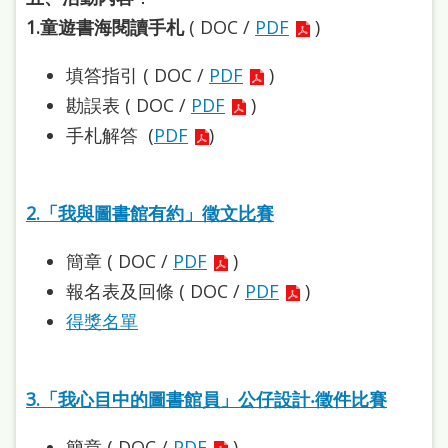
站
1.童遊書海閱讀手札
( DOC /
PDF
)
導
填答指引 ( DOC /
PDF
)
覽
勘誤表
( DOC /
PDF
)
閱
手札解答 (
PDF
)
讀
網
2.「我與圖書館有約」徵文比賽
兒
童
簡章 ( DOC /
PDF
)
版
報名表及回條 ( DOC /
PDF
)
得獎名單
常
見
問
3.「我心目中的圖書館員」公仔設計‧徵件比賽
答
簡章 ( DOC /
PDF
)