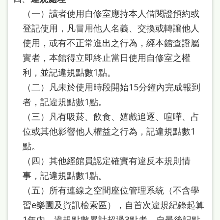
雙
（一）讀者使用自修室應持本人借閱證預約或
語
登記使用，凡冒用他人名義、交換或轉讓他人
詞
使用，或有不正常進出之行為，經本館查證屬
彙
實者，本館得立即終止當日使用自修室之權
利，並記違規點數1點。
台
（二）凡未於使用時段開始15分鐘內完成報到
北
者，記違規點數1點。
通
（三）凡有吸菸、飲食、嬉戲追逐、喧嘩、占
陳
位或其他影響他人權益之行為，記違規點數1
情
點。
系
（四）其他經館員認定確實有違反本規則情
統
事，記違規點數1點。
（五）所有連線之空間座位管理系統（不含學
English
習e樂園及資訊檢索區），自首次違規紀錄起算
日
1年內，違規點數累計超過3點者，自最後記點