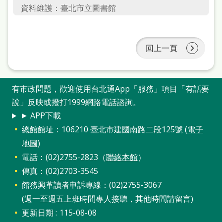
府
資料維護：臺北市立圖書館
網
站
回上一頁
資
料
開
有市政問題，歡迎使用台北通App「服務」項目「有話要
放
說」反映或撥打1999網路電話諮詢。
宣
► APP下載
告
總館館址：106210 臺北市建國南路二段125號 (
電子
地圖
)
著
電話：(02)2755-2823（
聯絡本館
）
作
傳真：(02)2703-3545
權
館務興革讀者申訴專線：(02)2755-3067
侵
(週一至週五上班時間專人接聽，其他時間請留言)
權
更新日期
115-08-08