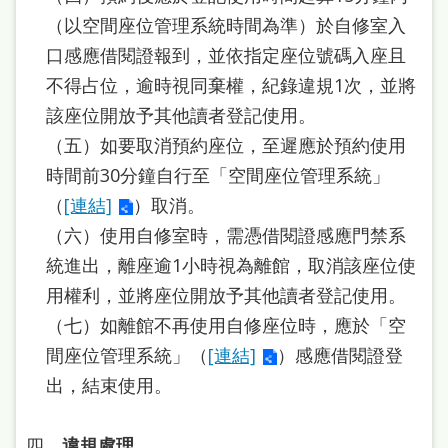
站
（以空間座位管理系統時間為準）於自修室入
導
口感應借閱證報到，並依指定座位號碼入座且
覽
不得占位，逾時視同棄權，紀錄違規1次，並將
該座位開放予其他讀者登記使用。
閱
（五）如要取消預約座位，至遲應於預約使用
讀
時間前30分鐘自行至「空間座位管理系統」
網
（
[連結]
）取消。
兒
（六）使用自修室時，需憑借閱證感應門禁系
童
統進出，離座逾1小時視為離館，取消該座位使
版
用權利，並將座位開放予其他讀者登記使用。
常
（七）如離館不再使用自修座位時，應於「空
間座位管理系統」（
[連結]
）感應借閱證登
見
出，結束使用。
問
答
四、
違規處理