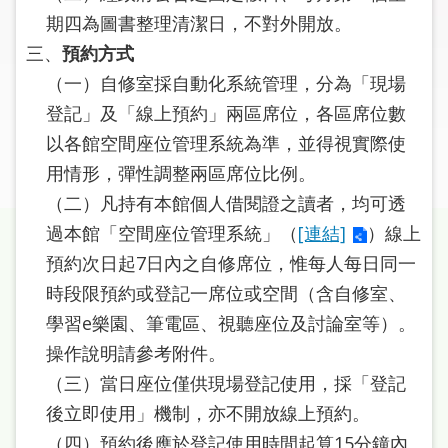
圖
期四為圖書整理清潔日，不對外開放。
三、
預約方式
線
（一）自修室採自動化系統管理，分為「現場
上
申
登記」及「線上預約」兩區席位，各區席位數
請
以各館空間座位管理系統為準，並得視實際使
用情形，彈性調整兩區席位比例。
常
（二）凡持有本館個人借閱證之讀者，均可透
見
問
過本館「空間座位管理系統」（
[連結]
）線上
答
預約次日起7日內之自修席位，惟每人每日同一
時段限預約或登記一席位或空間（含自修室、
加
學習e樂園、筆電區、視聽座位及討論室等）。
入
市
操作說明請參考附件。
圖
（三）當日座位僅供現場登記使用，採「登記
後立即使用」機制，亦不開放線上預約。
網
（四）預約後應於登記使用時間起算15分鐘內