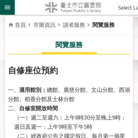
跳到主要內容區塊
到
Select 
館
資
首頁
市圖資訊
讀者服務
閱覽服務
訊
閱覽服務
讀
者
服
務
自修座位預約
活
一、
動
適用館別：
總館、廣慈分館、文山分館、西湖
報
分館、稻香分館及士林分館
導
二、
自修室開放時間
（一）週二至週六：上午8時30分至晚上9時；
關
週日及週一：上午9時至下午5時
於
市
（二）經政府公告之國定假日、每月第一個星