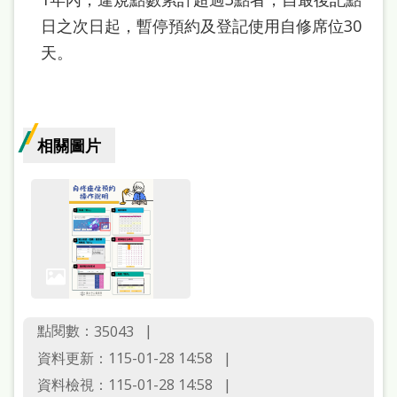
本
日之次日起，暫停預約及登記使用自修席位30
語
天。
隱
私
權
相關圖片
及
網
站
安
全
政
點閱數：
35043
策
資料更新：115-01-28 14:58
政
資料檢視：115-01-28 14:58