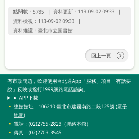
站
點閱數：
資料更新：113-09-02 09:33
5785
導
資料檢視：113-09-02 09:33
覽
資料維護：臺北市立圖書館
閱
讀
網
回上一頁
兒
童
有市政問題，歡迎使用台北通App「服務」項目「有話要
版
說」反映或撥打1999網路電話諮詢。
► APP下載
常
總館館址：106210 臺北市建國南路二段125號 (
電子
見
地圖
)
問
電話：(02)2755-2823（
聯絡本館
）
答
傳真：(02)2703-3545