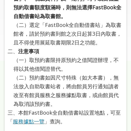
圖
預約取書額度額滿時，則無法選擇FastBook全
自動借書站為取書館。
線
上
（二）選定「FastBook全自動借書站」為取書
申
館者，請於預約書到館之次日起算3日內取書，
請
且不得使用展延取書期限2日之功能。
二、
注意事項
常
（一）取預約書限持原預約之借閱證辦理，不
見
問
得以其他借閱證替代。
答
（二）預約書如因尺寸特殊（如大本書），無
法放入自助取書站者，將由館員另行通知讀者
加
改至有館員服務之服務據點取書，或由館員代
入
市
為取消該預約書。
圖
三、本館FastBook全自動借書站設置地點，可至
「
服務據點一覽
」查詢。
網