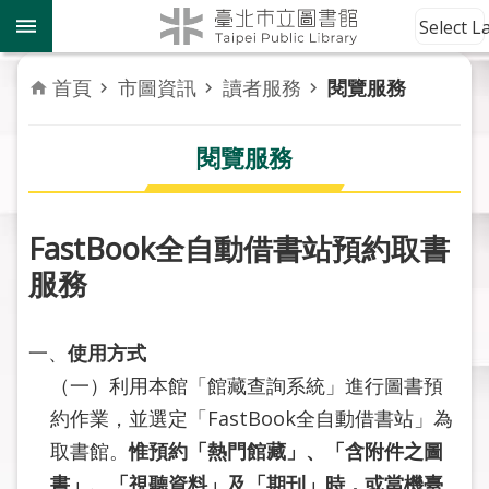
跳到主要內容區塊
到
Select 
館
資
首頁
市圖資訊
讀者服務
閱覽服務
訊
閱覽服務
讀
者
服
務
FastBook全自動借書站預約取書
服務
活
動
報
一、
使用方式
導
（一）利用本館「館藏查詢系統」進行圖書預
約作業，並選定「FastBook全自動借書站」為
關
於
取書館。
惟預約「熱門館藏」、「含附件之圖
市
書」、「視聽資料」及「期刊」時，或當機臺