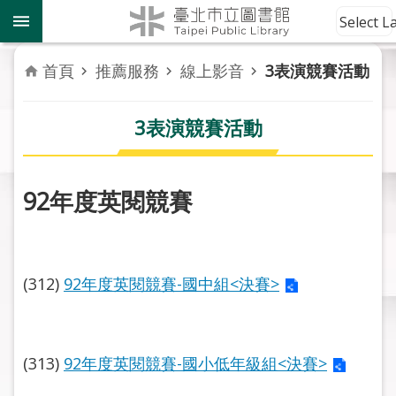
跳到主要內容區塊
到
Select 
館
資
首頁
推薦服務
線上影音
3表演競賽活動
訊
3表演競賽活動
讀
者
服
務
92年度英閱競賽
活
動
報
(312)
92年度英閱競賽-國中組<決賽>
導
關
(313)
92年度英閱競賽-國小低年級組<決賽>
於
市