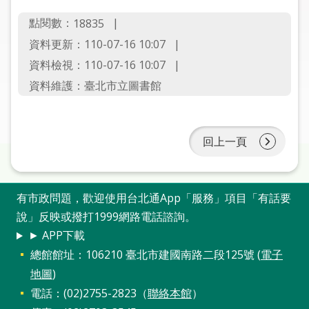
圖
點閱數：
18835
線
資料更新：110-07-16 10:07
上
資料檢視：110-07-16 10:07
申
資料維護：臺北市立圖書館
請
常
見
回上一頁
問
答
有市政問題，歡迎使用台北通App「服務」項目「有話要
加
說」反映或撥打1999網路電話諮詢。
入
► APP下載
市
總館館址：106210 臺北市建國南路二段125號 (
電子
圖
地圖
)
電話：(02)2755-2823（
聯絡本館
）
網