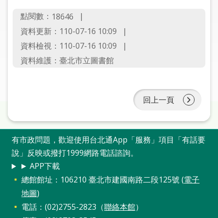
圖
點閱數：
18646
線
資料更新：110-07-16 10:09
上
資料檢視：110-07-16 10:09
申
資料維護：臺北市立圖書館
請
常
見
回上一頁
問
答
有市政問題，歡迎使用台北通App「服務」項目「有話要
加
說」反映或撥打1999網路電話諮詢。
入
► APP下載
市
總館館址：106210 臺北市建國南路二段125號 (
電子
圖
地圖
)
電話：(02)2755-2823（
聯絡本館
）
網