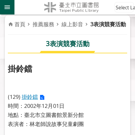
跳到主要內容區塊
到
Select 
館
資
首頁
推薦服務
線上影音
3表演競賽活動
訊
3表演競賽活動
讀
者
服
務
掛鈴鐺
活
動
報
(129)
掛鈴鐺
導
時間：2002年12月01日
地點：臺北市立圖書館景新分館
關
表演者：林老師說故事兒童劇團
於
市