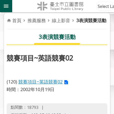
跳到主要內容區塊
到
Select 
館
資
首頁
推薦服務
線上影音
3表演競賽活動
訊
3表演競賽活動
讀
者
服
務
競賽項目~英語競賽02
活
動
報
(120)
競賽項目~英語競賽02
導
時間：2002年10月19日
關
於
點閱數：
18793
市