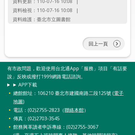
資料更新：110-07-16 10:08
圖
資料檢視：110-07-16 10:08
線
資料維護：臺北市立圖書館
上
申
請
回上一頁
常
見
有市政問題，歡迎使用台北通App「服務」項目「有話要
問
答
說」反映或撥打1999網路電話諮詢。
► APP下載
加
總館館址：106210 臺北市建國南路二段125號 (
電子
入
地圖
)
市
電話：(02)2755-2823（
聯絡本館
）
圖
傳真：(02)2703-3545
館務興革讀者申訴專線：(02)2755-3067
網