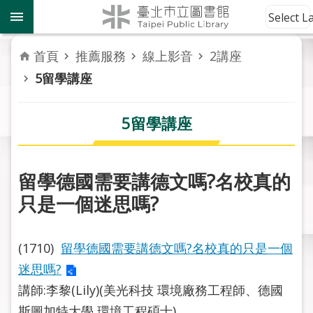
跳到主要內容區塊
到
Select 
館
資
首頁
推薦服務
線上影音
2講座
訊
5留學講座
讀
者
5留學講座
服
務
留學德國需要講德文嗎?名校真的
活
只是一個迷思嗎?
動
報
導
(1710)
留學德國需要講德文嗎?名校真的只是一個
迷思嗎?
關
於
講師:李黎(Lily)(美光科技 環境廠務工程師、德國
市
斯圖加特大學 環境工程碩士)