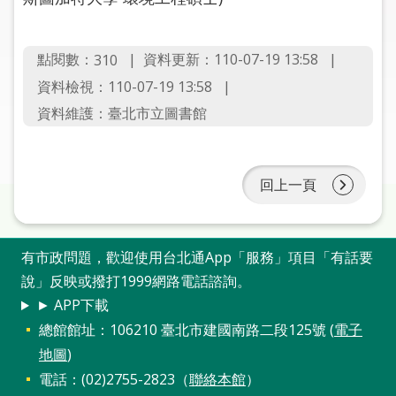
圖
線
點閱數：
資料更新：110-07-19 13:58
310
上
資料檢視：110-07-19 13:58
申
資料維護：臺北市立圖書館
請
常
見
回上一頁
問
答
有市政問題，歡迎使用台北通App「服務」項目「有話要
加
說」反映或撥打1999網路電話諮詢。
入
► APP下載
市
圖
總館館址：106210 臺北市建國南路二段125號 (
電子
地圖
)
網
電話：(02)2755-2823（
聯絡本館
）