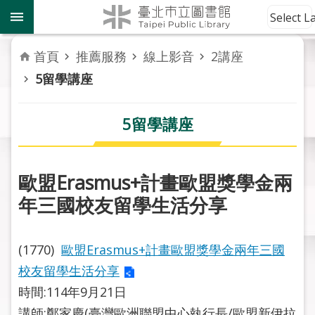
跳到主要內容區塊
到
Select 
館
資
首頁
推薦服務
線上影音
2講座
訊
5留學講座
讀
者
5留學講座
服
務
歐盟Erasmus+計畫歐盟獎學金兩
活
年三國校友留學生活分享
動
報
導
(1770)
歐盟Erasmus+計畫歐盟獎學金兩年三國
校友留學生活分享
關
於
時間:114年9月21日
市
講師:鄭家慶(臺灣歐洲聯盟中心執行長/歐盟新伊拉