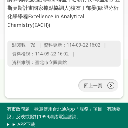
圖
斯莫斯計畫國家據點協調人)校友丁郁晏(歐盟分析
化學學程Excellence in Analytical
線
上
Chemistry(EACH))
申
請
點閱數：
資料更新：114-09-22 16:02
76
常
資料檢視：114-09-22 16:02
見
資料維護：臺北市立圖書館
問
答
回上一頁
加
入
市
圖
有市政問題，歡迎使用台北通App「服務」項目「有話要
說」反映或撥打1999網路電話諮詢。
網
► APP下載