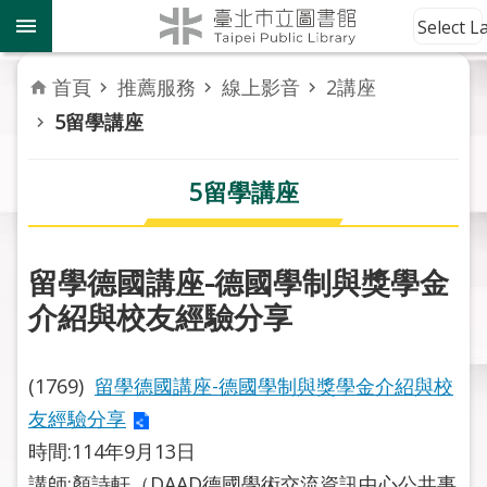
跳到主要內容區塊
到
Select 
館
資
首頁
推薦服務
線上影音
2講座
訊
5留學講座
讀
者
5留學講座
服
務
留學德國講座-德國學制與獎學金
活
介紹與校友經驗分享
動
報
導
(1769)
留學德國講座-德國學制與獎學金介紹與校
友經驗分享
關
於
時間:114年9月13日
市
講師:顏詩軒（DAAD德國學術交流資訊中心公共事