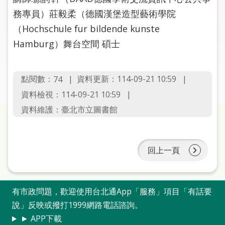
圖
務專員）莊毅柔（德國漢堡造型藝術學院
（Hochschule fur bildende kunste
線
上
Hamburg）舞台空間 碩士
申
請
點閱數：
資料更新：114-09-21 10:59
74
常
資料檢視：114-09-21 10:59
見
資料維護：臺北市立圖書館
問
答
回上一頁
加
入
市
圖
有市政問題，歡迎使用台北通App「服務」項目「有話要
說」反映或撥打1999網路電話諮詢。
網
► APP下載