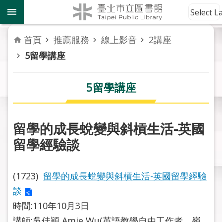
跳到主要內容區塊
到
Select 
館
資
首頁
推薦服務
線上影音
2講座
訊
5留學講座
讀
者
5留學講座
服
務
留學的成長蛻變與斜槓生活-英國
活
留學經驗談
動
報
導
(1723)
留學的成長蛻變與斜槓生活-英國留學經驗
談
關
於
時間:110年10月3日
市
講師:吳佳穎 Amie Wu(英語教學自由工作者、嶺