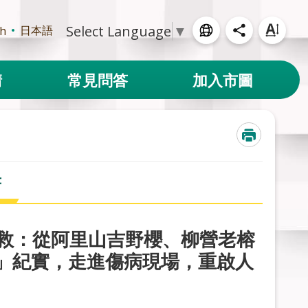
Select Language
▼
日本語
sh
請
常見問答
加入市圖
書
老樹的呼救：從阿里山吉野櫻、柳營老榕
」紀實，走進傷病現場，重啟人