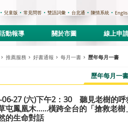
兒童版
常見問答
雙語詞彙
台北通
陳情系統
Engli
活動報導
關於市圖
線上申
推薦服務
好書通報
每月一書
歷年每月一書
歷年每月一
26-06-27 (六)下午2：30 聽見
草屯鳳凰木……橫跨全台的「搶救老樹
然的生命對話