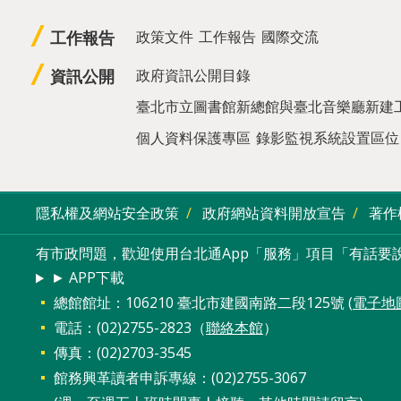
工作報告
政策文件
工作報告
國際交流
資訊公開
政府資訊公開目錄
臺北市立圖書館新總館與臺北音樂廳新建
個人資料保護專區
錄影監視系統設置區位
隱私權及網站安全政策
政府網站資料開放宣告
著作
有市政問題，歡迎使用台北通App「服務」項目「有話要說
► APP下載
總館館址：106210 臺北市建國南路二段125號 (
電子地
電話：(02)2755-2823（
聯絡本館
）
傳真：(02)2703-3545
館務興革讀者申訴專線：(02)2755-3067