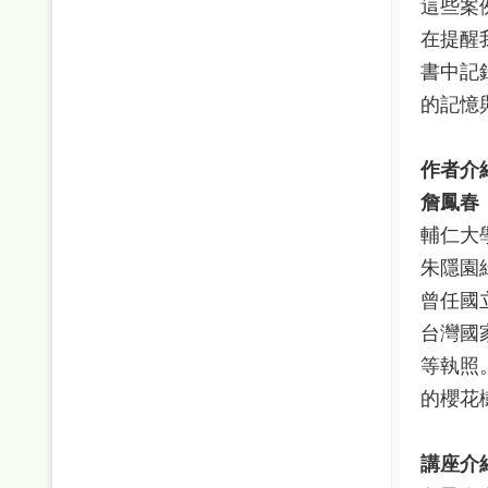
這些案
在提醒
書中記
的記憶
作者介
詹鳳春
輔仁大
朱隱園
曾任國
台灣國
等執照
的櫻花
講座介