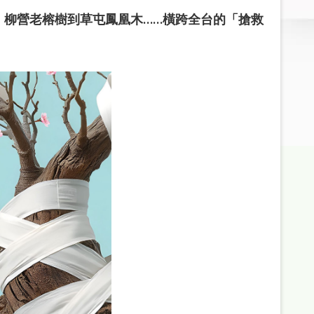
吉野櫻、柳營老榕樹到草屯鳳凰木……橫跨全台的「搶救