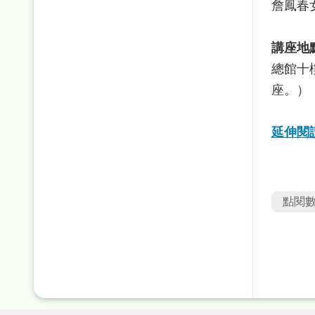
詹鳳春
講座地
總館十
座。）
延伸閱
點閱