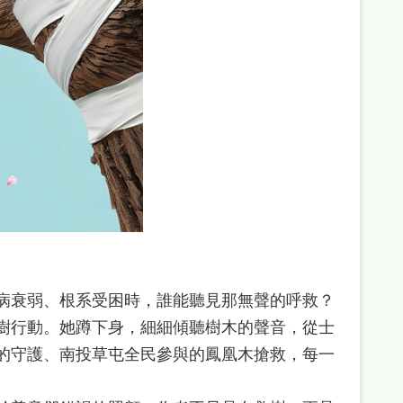
病衰弱、根系受困時，誰能聽見那無聲的呼救？
樹行動。她蹲下身，細細傾聽樹木的聲音，從士
的守護、南投草屯全民參與的鳳凰木搶救，每一