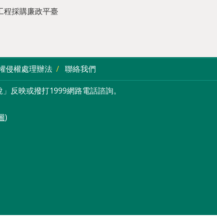
工程採購廉政平臺
權侵權處理辦法
聯絡我們
」反映或撥打1999網路電話諮詢。
圖
)