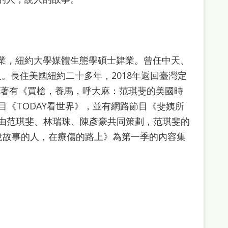
業，紐約大學媒體生態學碩士肄業。曾任中天、
。長住美國紐約二十多年，2018年返回臺灣定
人。著有《買槍，養馬，呼大麻：范琪斐的美國時
聞節目《TODAY看世界》，並有網路節目《斐姨所
，是由范琪斐、林瑞珠、陳彥豪共同策劃，范琪斐的
說故事的人，在療傷的路上》為第一季的內容集