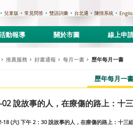
兒童版
常見問答
雙語詞彙
台北通
陳情系統
Engli
活動報導
關於市圖
線上申
推薦服務
好書通報
每月一書
歷年每月一書
歷年每月一
23-02 說故事的人，在療傷的路上：
-18 (
六
)
下午
2
：
30
說故事的人，在療傷的路上：十三