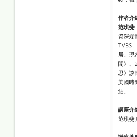
作者介
范琪斐
資深媒
TVB
居。現
間》。2
思》談
美國時
結。
講座介
范琪斐