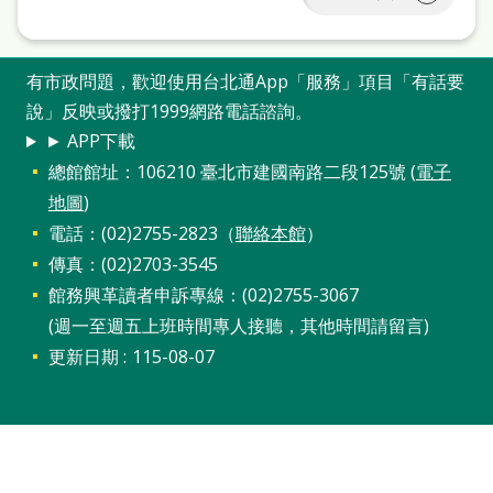
處
理
有市政問題，歡迎使用台北通App「服務」項目「有話要
辦
說」反映或撥打1999網路電話諮詢。
法
► APP下載
聯
總館館址：106210 臺北市建國南路二段125號 (
電子
絡
地圖
)
我
電話：(02)2755-2823（
聯絡本館
）
傳真：(02)2703-3545
們
館務興革讀者申訴專線：(02)2755-3067
(週一至週五上班時間專人接聽，其他時間請留言)
更新日期
115-08-07