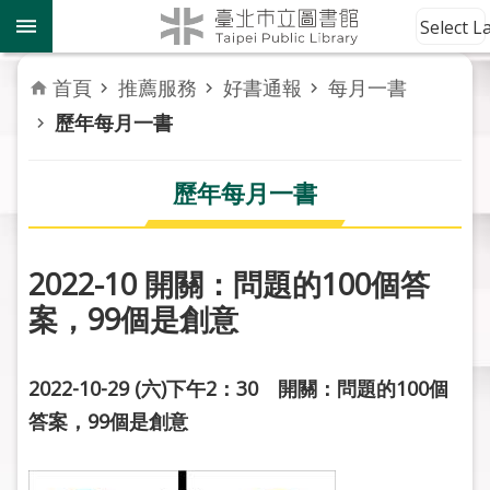
跳到主要內容區塊
到
Select 
館
資
首頁
推薦服務
好書通報
每月一書
訊
歷年每月一書
讀
者
歷年每月一書
服
務
2022-10 開關：問題的100個答
活
案，99個是創意
動
報
導
2022-10-29 (
六
)
下午
2
：
30
開關：問題的
100
個
答案，
99
個是創意
關
於
市