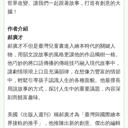
世界改變。讓我們一起跟著故事，打造有創意的大
雙
腦！
語
詞
作者介紹
彙
郝廣才
台
郝廣才不但是臺灣兒童書進入繪本時代的關鍵人
北
物，用韻文說故事的風格更讓他的作品獨樹一格。
通
他巧妙的將口語傳播的傳統技巧融入現代故事中，
讓劇情琅琅上口且充滿韻律，在想像力豐富的情節
陳
中，輕鬆引導孩子認識人生的各種面貌。他最擅長
情
用說故事的方式，探討人生中的重要議題，內容深
系
刻而饒富趣味。
統
English
美國《出版人週刊》稱郝廣才為「臺灣與國際繪本
日
界接軌的推手」，他推陳出新的創意、傑出的編輯