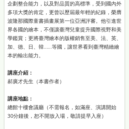
企劃整合能力，以及對品質的高標準，受到國內外
本
多項大獎的肯定，更曾以歷屆最年輕的紀錄，榮膺
語
波隆那國際童書插畫展第一位亞洲評審。他引進世
隱
界各國的繪本，不僅讓臺灣兒童提升國際視野和美
私
學鑑賞；更將臺灣繪本的版權銷售至美、法、英、
權
加、德、日、韓……等國，讓世界看到臺灣精緻繪
及
本的輸出能力。
網
講座介紹：
站
郝廣才先生（本書作者）
安
全
講座地點：
政
總館十樓會議廳（不需報名，如滿座、演講開始
策
30分鐘後，恕不開放入場，敬請提早入座）
政