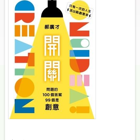
圖
線
上
申
請
常
見
問
答
加
入
市
圖
網