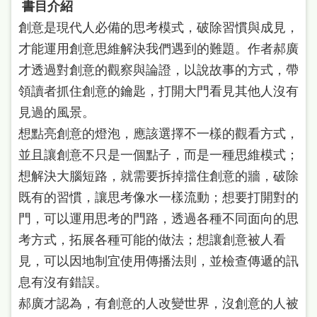
書目介紹
站
創意是現代人必備的思考模式，破除習慣與成見，
導
才能運用創意思維解決我們遇到的難題。作者郝廣
覽
才透過對創意的觀察與論證，以說故事的方式，帶
閱
領讀者抓住創意的鑰匙，打開大門看見其他人沒有
讀
見過的風景。
網
想點亮創意的燈泡，應該選擇不一樣的觀看方式，
並且讓創意不只是一個點子，而是一種思維模式；
兒
想解決大腦短路，就需要拆掉擋住創意的牆，破除
童
既有的習慣，讓思考像水一樣流動；想要打開對的
版
門，可以運用思考的門路，透過各種不同面向的思
常
考方式，拓展各種可能的做法；想讓創意被人看
見
見，可以因地制宜使用傳播法則，並檢查傳遞的訊
問
息有沒有錯誤。
答
郝廣才認為，有創意的人改變世界，沒創意的人被