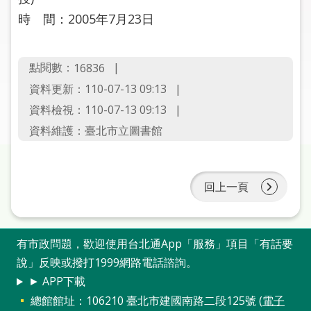
圖
時 間：2005年7月23日
線
上
點閱數：
16836
申
資料更新：110-07-13 09:13
請
資料檢視：110-07-13 09:13
常
資料維護：臺北市立圖書館
見
問
答
回上一頁
加
入
市
有市政問題，歡迎使用台北通App「服務」項目「有話要
圖
說」反映或撥打1999網路電話諮詢。
► APP下載
網
總館館址：106210 臺北市建國南路二段125號 (
電子