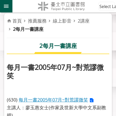
跳到主要內容區塊
到
Select 
館
資
首頁
推薦服務
線上影音
2講座
訊
2每月一書講座
讀
者
2每月一書講座
服
務
每月一書2005年07月~對荒謬微
活
笑
動
報
導
(630)
每月一書2005年07月~對荒謬微笑
關
於
主講人：廖玉惠女士(作家及世新大學中文系副教
市
授)