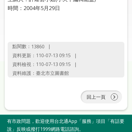
圖
時間：2004年5月29日
線
上
申
請
點閱數：
13860
常
資料更新：110-07-13 09:15
見
資料檢視：110-07-13 09:15
問
資料維護：臺北市立圖書館
答
加
入
回上一頁
市
圖
有市政問題，歡迎使用台北通App「服務」項目「有話要
網
說」反映或撥打1999網路電話諮詢。