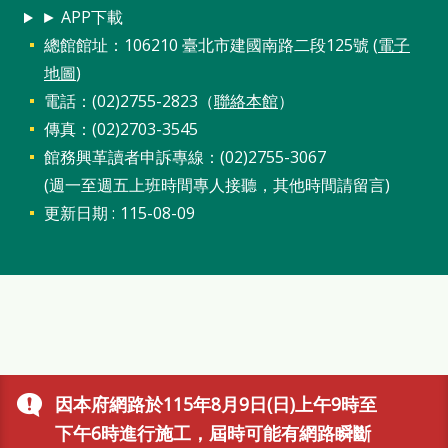
站
► APP下載
導
總館館址：106210 臺北市建國南路二段125號 (
電子
地圖
)
覽
電話：(02)2755-2823（
聯絡本館
）
閱
傳真：(02)2703-3545
讀
館務興革讀者申訴專線：(02)2755-3067
網
(週一至週五上班時間專人接聽，其他時間請留言)
更新日期
115-08-09
兒
童
版
常
見
問
因本府網路於115年8月9日(日)上午9時至
答
下午6時進行施工，屆時可能有網路瞬斷