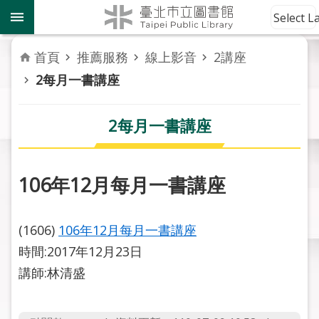
跳到主要內容區塊
到
Select 
館
資
首頁
推薦服務
線上影音
2講座
訊
2每月一書講座
讀
者
2每月一書講座
服
務
106年12月每月一書講座
活
動
報
(1606)
106年12月每月一書講座
導
時間:2017年12月23日
講師:林清盛
關
於
市