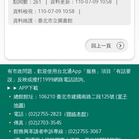
點閱數：
資料更新：110-07-09 10:58
261
圖
資料檢視：110-07-09 10:58
線
資料維護：臺北市立圖書館
上
申
請
回上一頁
常
見
問
有市政問題，歡迎使用台北通App「服務」項目「有話要
答
說」反映或撥打1999網路電話諮詢。
► APP下載
加
總館館址：106210 臺北市建國南路二段125號 (
電子
入
地圖
)
市
電話：(02)2755-2823（
聯絡本館
）
圖
傳真：(02)2703-3545
館務興革讀者申訴專線：(02)2755-3067
網