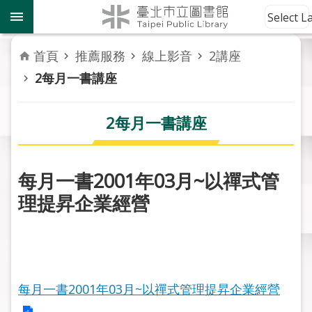
跳到主要內容區塊
到
Select 
館
資
首頁
推薦服務
線上影音
2講座
訊
2每月一書講座
讀
者
2每月一書講座
服
務
每月一書2001年03月~以禪式管
活
理提昇企業經營
動
報
導
關
於
每月一書2001年03月~以禪式管理提昇企業經營
市