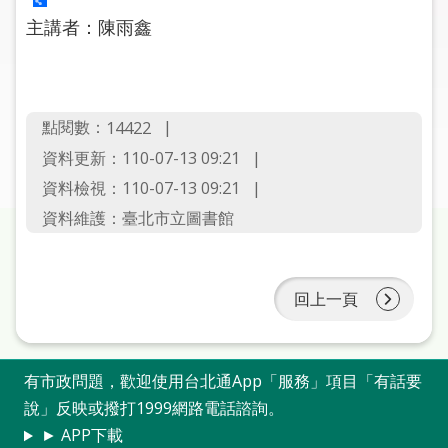
圖
主講者：陳雨鑫
線
上
申
點閱數：
14422
請
資料更新：110-07-13 09:21
常
資料檢視：110-07-13 09:21
見
資料維護：臺北市立圖書館
問
答
回上一頁
加
入
市
圖
有市政問題，歡迎使用台北通App「服務」項目「有話要
說」反映或撥打1999網路電話諮詢。
網
► APP下載