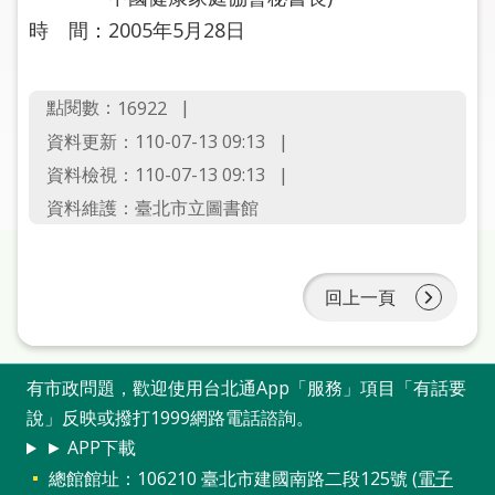
圖
時 間：2005年5月28日
線
上
點閱數：
16922
申
資料更新：110-07-13 09:13
請
資料檢視：110-07-13 09:13
常
資料維護：臺北市立圖書館
見
問
答
回上一頁
加
入
市
有市政問題，歡迎使用台北通App「服務」項目「有話要
圖
說」反映或撥打1999網路電話諮詢。
► APP下載
網
總館館址：106210 臺北市建國南路二段125號 (
電子