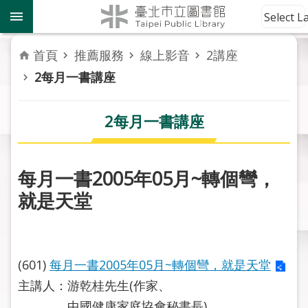
跳到主要內容區塊
到
Select 
館
資
首頁
推薦服務
線上影音
2講座
訊
2每月一書講座
讀
者
2每月一書講座
服
務
每月一書2005年05月~轉個彎，
活
就是天堂
動
報
導
(601)
每月一書2005年05月~轉個彎，就是天堂
關
於
主講人：游乾桂先生(作家、
市
中國健康家庭協會秘書長)