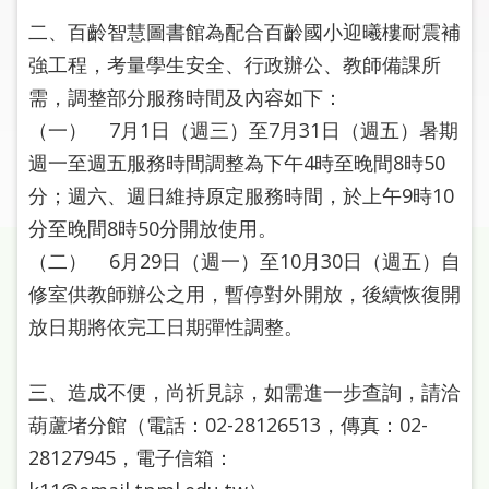
圖
二、百齡智慧圖書館為配合百齡國小迎曦樓耐震補
強工程，考量學生安全、行政辦公、教師備課所
線
上
需，調整部分服務時間及內容如下：
申
（一） 7月1日（週三）至7月31日（週五）暑期
請
週一至週五服務時間調整為下午4時至晚間8時50
分；週六、週日維持原定服務時間，於上午9時10
常
見
分至晚間8時50分開放使用。
問
（二） 6月29日（週一）至10月30日（週五）自
答
修室供教師辦公之用，暫停對外開放，後續恢復開
放日期將依完工日期彈性調整。
加
入
市
三、造成不便，尚祈見諒，如需進一步查詢，請洽
圖
葫蘆堵分館（電話：02-28126513，傳真：02-
28127945，電子信箱：
網