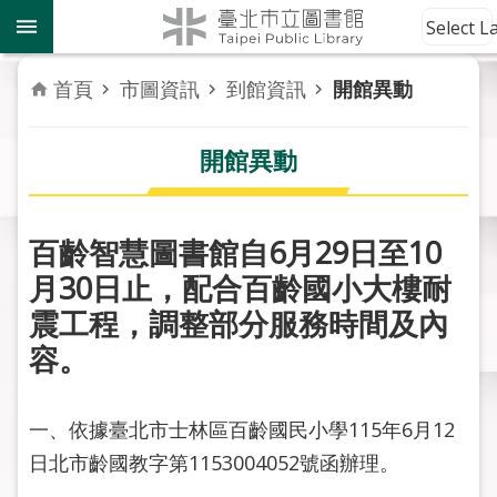
跳到主要內容區塊
到
Select 
館
資
首頁
市圖資訊
到館資訊
開館異動
訊
開館異動
讀
者
服
務
百齡智慧圖書館自6月29日至10
月30日止，配合百齡國小大樓耐
活
震工程，調整部分服務時間及內
動
報
容。
導
一、依據臺北市士林區百齡國民小學115年6月12
關
於
日北市齡國教字第1153004052號函辦理。
市