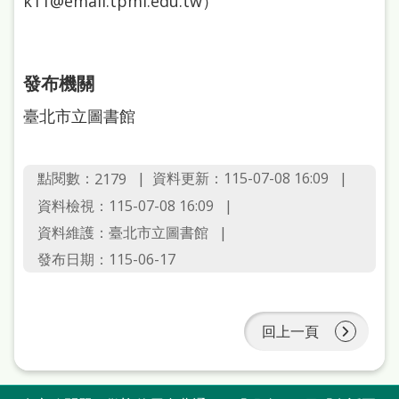
k11@email.tpml.edu.tw）
站
導
覽
發布機關
閱
臺北市立圖書館
讀
網
點閱數：
資料更新：115-07-08 16:09
2179
兒
資料檢視：115-07-08 16:09
童
資料維護：臺北市立圖書館
版
發布日期：115-06-17
常
見
回上一頁
問
答