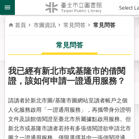
跳到主要內容區塊
到
Select 
館
資
首頁
市圖資訊
常見問答
常見問答
訊
常見問答
讀
者
服
務
我已經有新北市或基隆市的借閱
證，該如何申請一證通用服務？
活
動
報
請讀者於新北市圖/基隆市圖網站至讀者帳戶之個
導
人化服務啟用「一證通用服務」，再攜帶身分證明
文件及該館借閱證至臺北市所屬據點啟用服務。但
關
於
新北市或基隆市讀者若持有多張借閱證欲申請北市
市
圖之一證通用服務，僅限選擇其中一張借閱證通