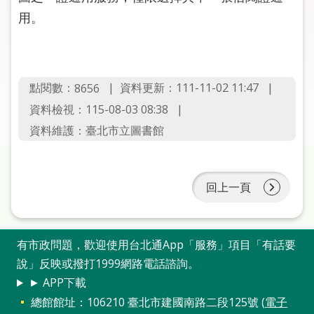
圖
用。
線
上
申
點閱數：
資料更新：111-11-02 11:47
8656
請
資料檢視：115-08-03 08:38
常
資料維護：臺北市立圖書館
見
問
答
回上一頁
加
入
市
有市政問題，歡迎使用台北通App「服務」項目「有話要
圖
說」反映或撥打1999網路電話諮詢。
► APP下載
網
總館館址：106210 臺北市建國南路二段125號 (
電子