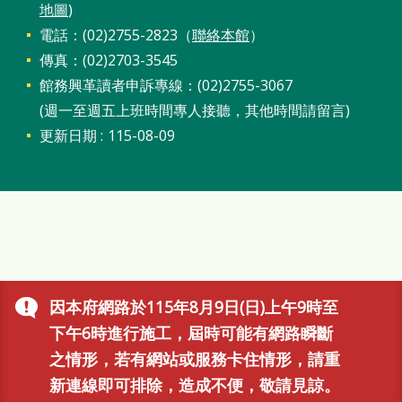
站
地圖
)
電話：(02)2755-2823（
聯絡本館
）
導
傳真：(02)2703-3545
覽
館務興革讀者申訴專線：(02)2755-3067
閱
(週一至週五上班時間專人接聽，其他時間請留言)
讀
更新日期
115-08-09
網
兒
童
版
常
因本府網路於115年8月9日(日)上午9時至
見
下午6時進行施工，屆時可能有網路瞬斷
問
之情形，若有網站或服務卡住情形，請重
答
新連線即可排除，造成不便，敬請見諒。