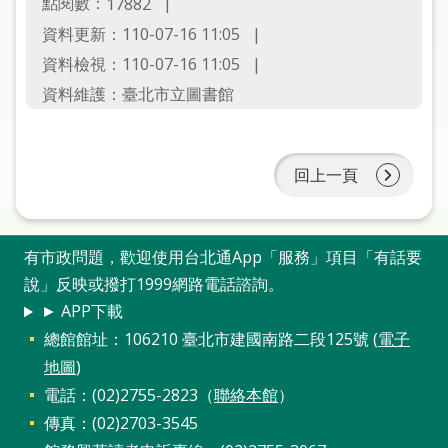
點閱數：
17882
圖
資料更新：110-07-16 11:05
線
資料檢視：110-07-16 11:05
上
資料維護：臺北市立圖書館
申
請
回上一頁
常
見
問
答
有市政問題，歡迎使用台北通App「服務」項目「有話要
說」反映或撥打1999網路電話諮詢。
加
► APP下載
入
總館館址：106210 臺北市建國南路二段125號 (
電子
市
地圖
)
圖
電話：(02)2755-2823（
聯絡本館
）
傳真：(02)2703-3545
網