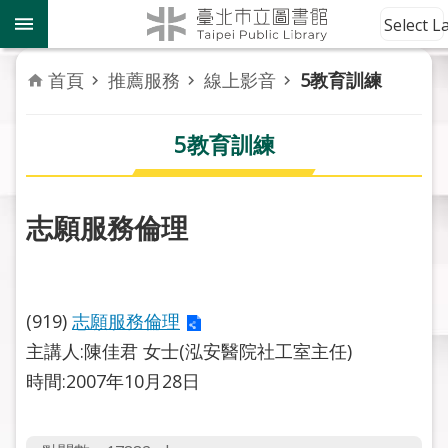
跳到主要內容區塊
到
Select 
館
資
首頁
推薦服務
線上影音
5教育訓練
訊
5教育訓練
讀
者
服
務
志願服務倫理
活
動
報
(919)
志願服務倫理
導
主講人:陳佳君 女士(泓安醫院社工室主任)
時間:2007年10月28日
關
於
市