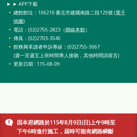
站
► APP下載
總館館址：106210 臺北市建國南路二段125號 (
電子
導
地圖
)
覽
電話：(02)2755-2823（
聯絡本館
）
閱
傳真：(02)2703-3545
讀
館務興革讀者申訴專線：(02)2755-3067
網
(週一至週五上班時間專人接聽，其他時間請留言)
更新日期
115-08-09
兒
童
版
常
見
問
因本府網路於115年8月9日(日)上午9時至
答
下午6時進行施工，屆時可能有網路瞬斷