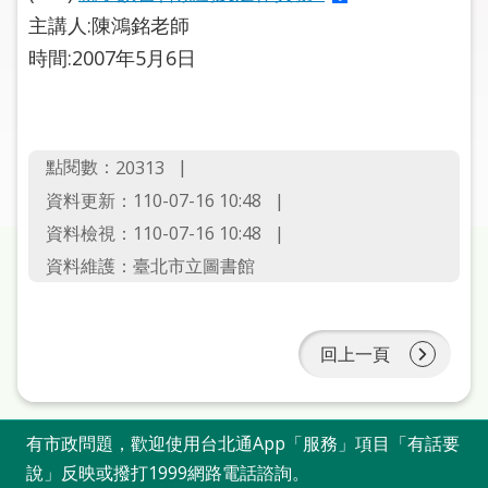
圖
主講人:陳鴻銘老師
時間:2007年5月6日
線
上
申
請
點閱數：
20313
常
資料更新：110-07-16 10:48
見
資料檢視：110-07-16 10:48
問
資料維護：臺北市立圖書館
答
加
回上一頁
入
市
圖
有市政問題，歡迎使用台北通App「服務」項目「有話要
網
說」反映或撥打1999網路電話諮詢。