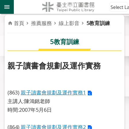
跳到主要內容區塊
到
Select 
館
資
首頁
推薦服務
線上影音
5教育訓練
訊
5教育訓練
讀
者
服
務
親子讀書會規劃及運作實務
活
動
報
(863)
親子讀書會規劃及運作實務1
導
主講人:陳鴻銘老師
時間:2007年5月6日
關
於
市
(864)
親子讀書會規劃及運作實務2