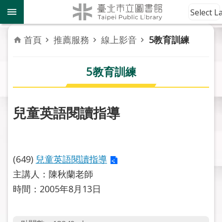
跳到主要內容區塊
到
Select 
館
資
首頁
推薦服務
線上影音
5教育訓練
訊
5教育訓練
讀
者
服
務
兒童英語閱讀指導
活
動
報
(649)
兒童英語閱讀指導
導
主講人：陳秋蘭老師
時間：2005年8月13日
關
於
市