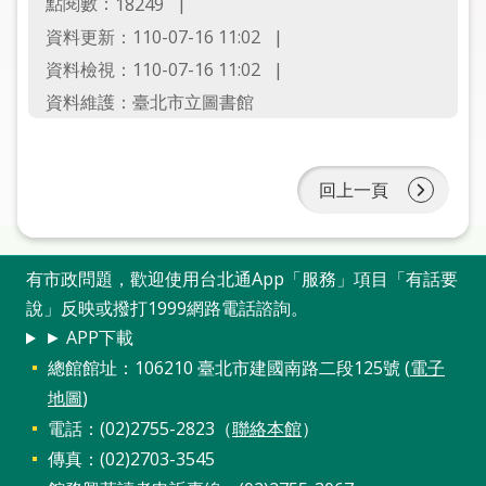
點閱數：
18249
圖
資料更新：110-07-16 11:02
線
資料檢視：110-07-16 11:02
上
資料維護：臺北市立圖書館
申
請
回上一頁
常
見
問
答
有市政問題，歡迎使用台北通App「服務」項目「有話要
說」反映或撥打1999網路電話諮詢。
加
► APP下載
入
總館館址：106210 臺北市建國南路二段125號 (
電子
市
地圖
)
圖
電話：(02)2755-2823（
聯絡本館
）
傳真：(02)2703-3545
網