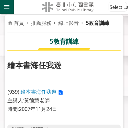
跳到主要內容區塊
到
Select 
館
資
首頁
推薦服務
線上影音
5教育訓練
訊
5教育訓練
讀
者
服
務
繪本書海任我遊
活
動
報
(939)
繪本書海任我遊
導
主講人:黃德慧老師
時間:2007年11月24日
關
於
市