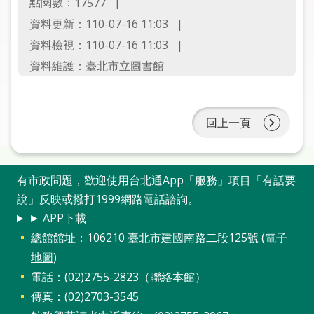
點閱數：
17577
圖
資料更新：110-07-16 11:03
線
資料檢視：110-07-16 11:03
上
資料維護：臺北市立圖書館
申
請
回上一頁
常
見
問
答
有市政問題，歡迎使用台北通App「服務」項目「有話要
說」反映或撥打1999網路電話諮詢。
加
► APP下載
入
總館館址：106210 臺北市建國南路二段125號 (
電子
市
地圖
)
圖
電話：(02)2755-2823（
聯絡本館
）
傳真：(02)2703-3545
網