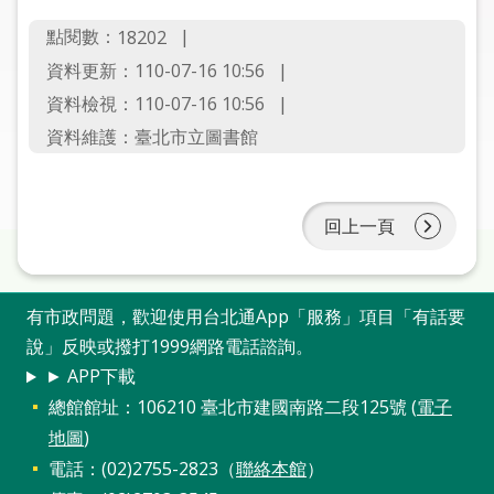
圖
點閱數：
18202
線
資料更新：110-07-16 10:56
上
資料檢視：110-07-16 10:56
申
資料維護：臺北市立圖書館
請
常
見
回上一頁
問
答
有市政問題，歡迎使用台北通App「服務」項目「有話要
加
說」反映或撥打1999網路電話諮詢。
入
► APP下載
市
總館館址：106210 臺北市建國南路二段125號 (
電子
圖
地圖
)
電話：(02)2755-2823（
聯絡本館
）
網