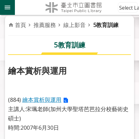
跳到主要內容區塊
到
Select 
館
資
首頁
推薦服務
線上影音
5教育訓練
訊
5教育訓練
讀
者
服
務
繪本賞析與運用
活
動
報
(884)
繪本賞析與運用
導
主講人:宋珮老師(加州大學聖塔芭芭拉分校藝術史
碩士)
關
時間:2007年6月30日
於
市