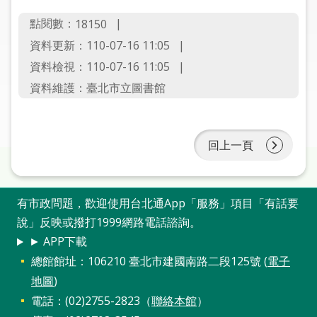
圖
點閱數：
18150
線
資料更新：110-07-16 11:05
上
資料檢視：110-07-16 11:05
申
資料維護：臺北市立圖書館
請
常
見
回上一頁
問
答
有市政問題，歡迎使用台北通App「服務」項目「有話要
加
說」反映或撥打1999網路電話諮詢。
入
► APP下載
市
總館館址：106210 臺北市建國南路二段125號 (
電子
圖
地圖
)
電話：(02)2755-2823（
聯絡本館
）
網