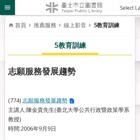
跳到主要內容區塊
到
Select 
館
資
首頁
推薦服務
線上影音
5教育訓練
訊
5教育訓練
讀
者
服
務
志願服務發展趨勢
活
動
報
(774)
志願服務發展趨勢
導
主講人:陳金貴先生(臺北大學公共行政暨政策學系
教授)
關
時間:2006年9月9日
於
市