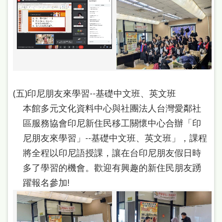
本
語
隱
私
權
及
(五)印尼朋友來學習--基礎中文班、英文班
本館多元文化資料中心與社團法人台灣愛鄰社
網
區服務協會印尼新住民移工關懷中心合辦「印
站
尼朋友來學習」--基礎中文班、英文班」，課程
安
將全程以印尼語授課，讓在台印尼朋友假日時
全
多了學習的機會。歡迎有興趣的新住民朋友踴
政
躍報名參加!
策
政