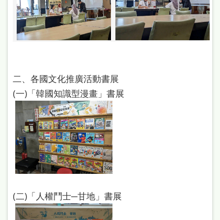
府
網
站
資
料
二、各國文化推廣活動書展
開
(一)「韓國知識型漫畫」書展
放
宣
告
著
作
權
侵
(二)「人權鬥士─甘地」書展
權