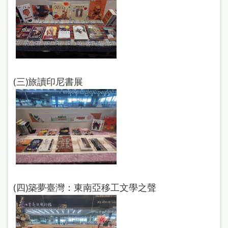
處
理
辦
法
聯
(三)旅讀印尼書展
絡
我
們
(四)築夢臺灣：東南亞移工文學之聲