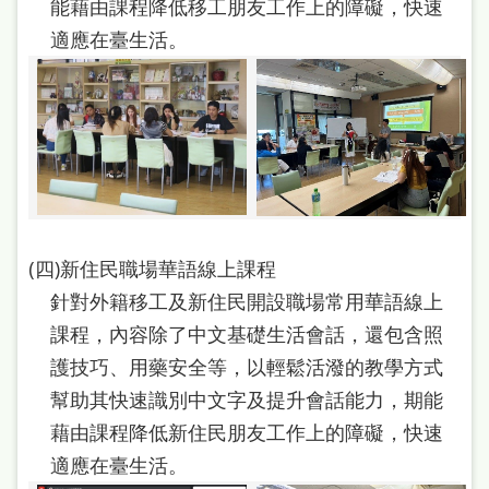
能藉由課程降低移工朋友工作上的障礙，快速
雙
適應在臺生活。
語
詞
彙
台
北
通
(四)新住民職場華語線上課程
陳
針對外籍移工及新住民開設職場常用華語線上
情
課程，內容除了中文基礎生活會話，還包含照
系
護技巧、用藥安全等，以輕鬆活潑的教學方式
統
幫助其快速識別中文字及提升會話能力，期能
English
藉由課程降低新住民朋友工作上的障礙，快速
適應在臺生活。
日