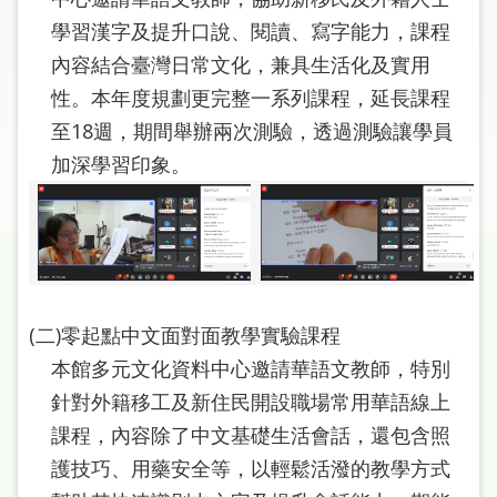
圖
學習漢字及提升口說、閱讀、寫字能力，課程
內容結合臺灣日常文化，兼具生活化及實用
線
上
性。本年度規劃更完整一系列課程，延長課程
申
至18週，期間舉辦兩次測驗，透過測驗讓學員
請
加深學習印象。
常
見
問
答
(二)零起點中文面對面教學實驗課程
加
入
本館多元文化資料中心邀請華語文教師，特別
市
針對外籍移工及新住民開設職場常用華語線上
圖
課程，內容除了中文基礎生活會話，還包含照
護技巧、用藥安全等，以輕鬆活潑的教學方式
網