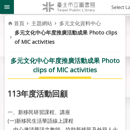
跳到主要內容區塊
到
Select 
館
資
首頁
主題網站
多元文化資料中心
訊
多元文化中心年度推廣活動成果 Photo clips
of MIC activities
讀
者
服
多元文化中心年度推廣活動成果 Photo
務
clips of MIC activities
活
動
報
113年度活動回顧
導
一、新移民研習課程、講座
關
於
(一)新移民生活華語線上課程
市
中心邀請華語文教師，協助新移民及外籍人士