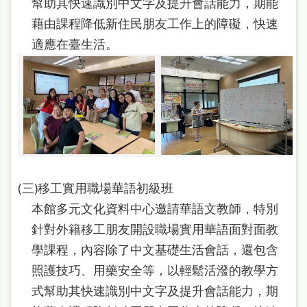
幫助其快速識別中文字及提升會話能力，期能
站
藉由課程降低新住民朋友工作上的障礙，快速
導
適應在臺生活。
覽
閱
讀
網
兒
童
(三)移工實用職場華語初級班
版
本館多元文化資料中心邀請華語文教師，特別
常
針對外籍移工朋友開設職場實用華語面對面教
見
學課程，內容除了中文基礎生活會話，還包含
問
照護技巧、用藥安全等，以輕鬆活潑的教學方
答
式幫助其快速識別中文字及提升會話能力，期