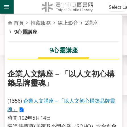
跳到主要內容區塊
到
Select 
館
資
首頁
推薦服務
線上影音
2講座
訊
9心靈講座
讀
者
9心靈講座
服
務
企業人文講座－「以人文初心構
活
築品牌靈魂」
動
報
導
(1356)
企業人文講座－「以人文初心構築品牌靈
魂」
關
於
時間:102年5月14日
市
講師:張庭庭(居家及小型企業（SOHO）協會創會