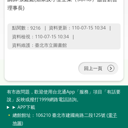
圖
理事長)
線
上
點閱數：
資料更新：110-07-15 10:34
9216
申
資料檢視：110-07-15 10:34
請
資料維護：臺北市立圖書館
常
見
問
回上一頁
答
加
有市政問題，歡迎使用台北通App「服務」項目「有話要
入
說」反映或撥打1999網路電話諮詢。
市
圖
► APP下載
總館館址：106210 臺北市建國南路二段125號 (
電子
網
地圖
)