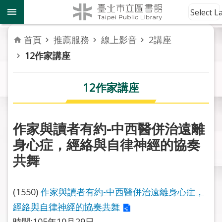
跳到主要內容區塊
到
Select 
館
資
首頁
推薦服務
線上影音
2講座
訊
12作家講座
讀
者
12作家講座
服
務
作家與讀者有約-中西醫併治遠離
活
身心症，經絡與自律神經的協奏
動
報
共舞
導
(1550)
作家與讀者有約-中西醫併治遠離身心症，
關
於
經絡與自律神經的協奏共舞
市
時間:105年10月29日