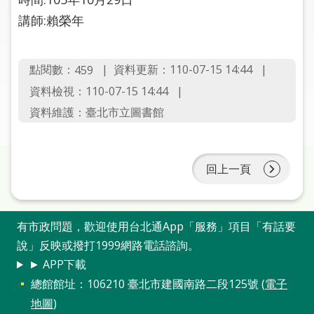
圖
講師:賴榮年
線
上
點閱數：
資料更新：110-07-15 14:44
459
申
資料檢視：110-07-15 14:44
請
資料維護：臺北市立圖書館
常
見
問
回上一頁
答
加
有市政問題，歡迎使用台北通App「服務」項目「有話要
入
市
說」反映或撥打1999網路電話諮詢。
圖
► APP下載
總館館址：106210 臺北市建國南路二段125號 (
電子
網
地圖
)