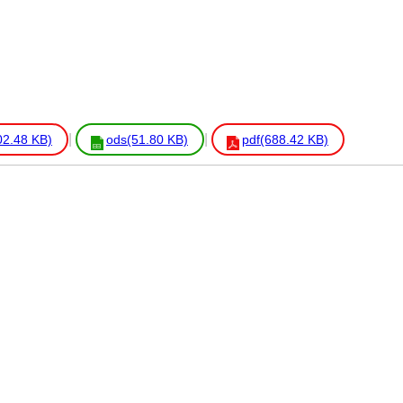
02.48 KB)
ods(51.80 KB)
pdf(688.42 KB)