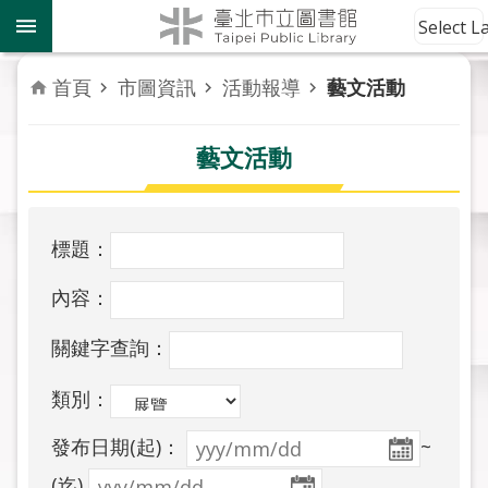
跳到主要內容區塊
到
Select 
館
資
首頁
市圖資訊
活動報導
藝文活動
訊
藝文活動
讀
者
服
務
標題：
活
內容：
動
報
關鍵字查詢：
導
類別：
關
發布日期(起)：
~
於
市
(迄)