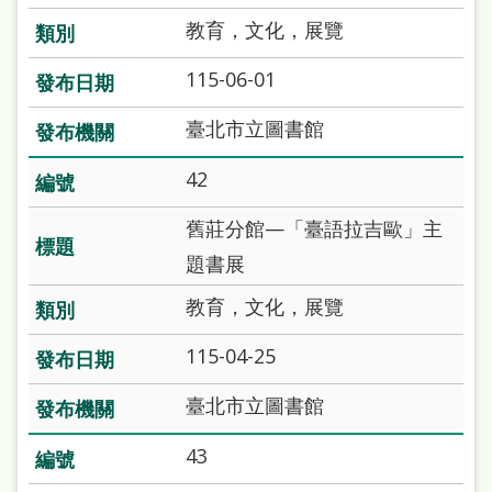
站
教育，文化，展覽
導
115-06-01
覽
閱
臺北市立圖書館
讀
42
網
舊莊分館—「臺語拉吉歐」主
兒
題書展
童
教育，文化，展覽
版
常
115-04-25
見
臺北市立圖書館
問
43
答