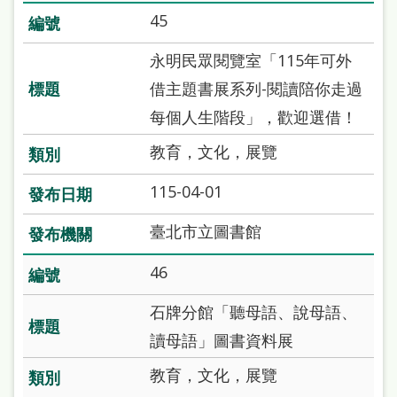
本
45
語
永明民眾閱覽室「115年可外
隱
借主題書展系列-閱讀陪你走過
私
每個人生階段」，歡迎選借！
權
教育，文化，展覽
及
115-04-01
網
站
臺北市立圖書館
安
46
全
政
石牌分館「聽母語、說母語、
策
讀母語」圖書資料展
政
教育，文化，展覽