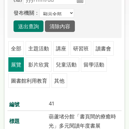
圖
發布機關：
線
上
申
請
全部
主題活動
講座
研習班
讀書會
常
見
展覽
影片欣賞
兒童活動
留學活動
問
答
圖書館利用教育
其他
加
入
市
41
圖
葫蘆堵分館「書頁間的療癒時
網
光」多元閱讀年度書展