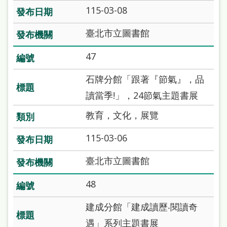
府
115-03-08
網
臺北市立圖書館
站
資
47
料
石牌分館「跟著『節氣』，品
開
讀當季!」，24節氣主題書展
放
教育，文化，展覽
宣
告
115-03-06
著
臺北市立圖書館
作
48
權
侵
建成分館「建成讀歷‧閱讀奇
權
遇」系列主題書展