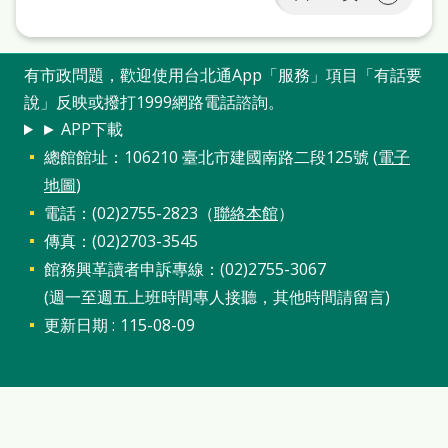
處
理
有市政問題，歡迎使用台北通App「服務」項目「有話要
辦
說」反映或撥打1999網路電話諮詢。
法
► APP下載
聯
總館館址：106210 臺北市建國南路二段125號 (
電子
絡
地圖
)
我
電話：(02)2755-2823（
聯絡本館
）
傳真：(02)2703-3545
們
館務興革讀者申訴專線：(02)2755-3067
(週一至週五上班時間專人接聽，其他時間請留言)
更新日期
115-08-09