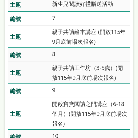
站
新生兒閱讀好禮贈送活動
導
7
覽
親子共讀繪本講座 (開放115年
閱
9月底前場次報名)
讀
8
網
兒
親子共讀工作坊（3-5歲）(開
童
放115年9月底前場次報名)
版
9
常
開啟寶寶閱讀之門講座（6-18
見
個月）(開放115年9月底前場次
問
報名)
答
10