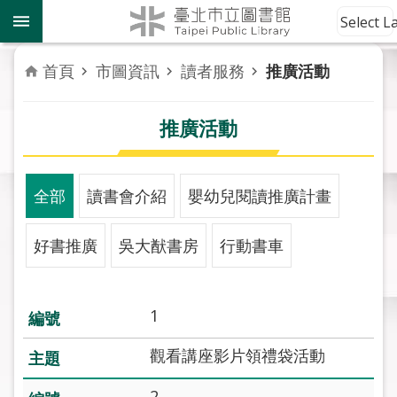
跳到主要內容區塊
到
Select 
館
資
首頁
市圖資訊
讀者服務
推廣活動
訊
推廣活動
讀
者
服
務
全部
讀書會介紹
嬰幼兒閱讀推廣計畫
活
好書推廣
吳大猷書房
行動書車
動
報
導
1
關
觀看講座影片領禮袋活動
於
市
2