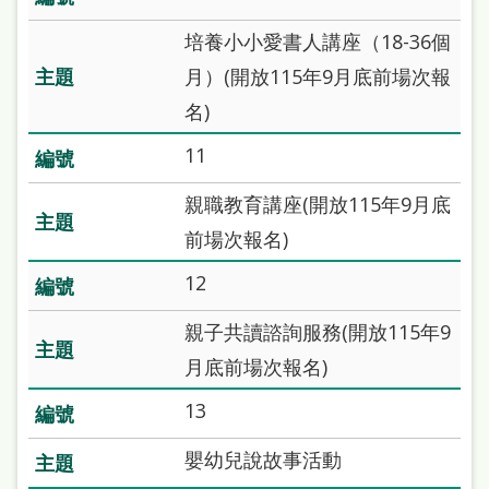
雙
培養小小愛書人講座（18-36個
語
月）(開放115年9月底前場次報
詞
名)
彙
11
台
北
親職教育講座(開放115年9月底
通
前場次報名)
陳
12
情
親子共讀諮詢服務(開放115年9
系
月底前場次報名)
統
13
English
嬰幼兒說故事活動
日