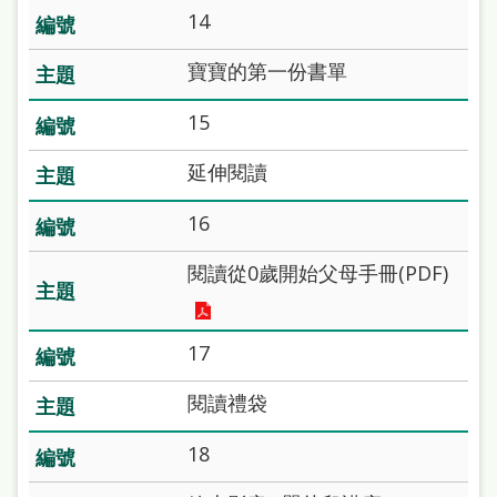
本
14
語
寶寶的第一份書單
隱
15
私
延伸閱讀
權
及
16
網
閱讀從0歲開始父母手冊(PDF)
站
安
全
17
政
閱讀禮袋
策
18
政