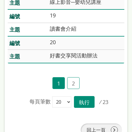
府
線上影音─嬰幼兒講座
網
19
站
讀書會介紹
資
料
20
開
好書交享閱活動辦法
放
宣
告
1
2
著
作
每頁筆數
/
23
執行
權
侵
權
回上一頁