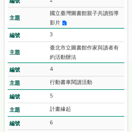
圖
國立臺灣圖書館親子共讀指導
線
影片
上
申
3
請
臺北市立圖書館作家與讀者有
常
約活動辦法
見
問
4
答
行動書車閱讀活動
加
5
入
市
計畫緣起
圖
6
網