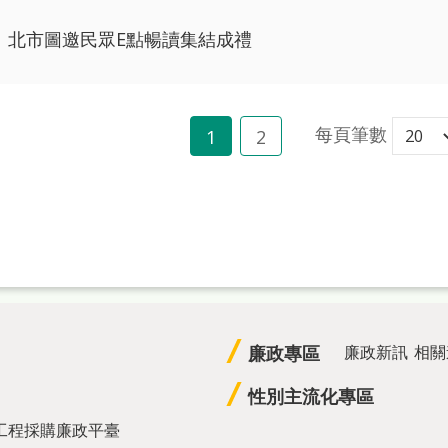
北市圖邀民眾E點暢讀集結成禮
每頁筆數
1
2
廉政專區
廉政新訊
相關
性別主流化專區
工程採購廉政平臺