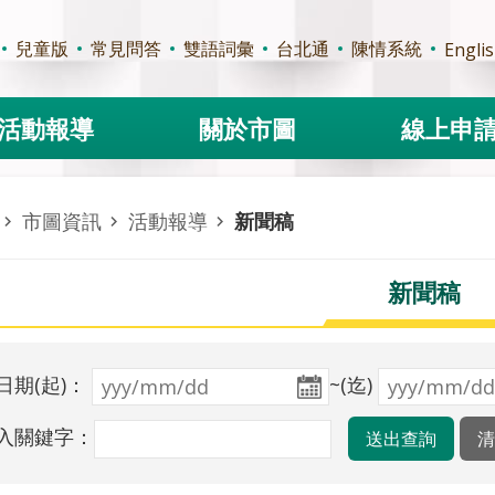
兒童版
常見問答
雙語詞彙
台北通
陳情系統
Engli
活動報導
關於市圖
線上申
市圖資訊
活動報導
新聞稿
新聞稿
日期(起)：
~(迄)
入關鍵字：