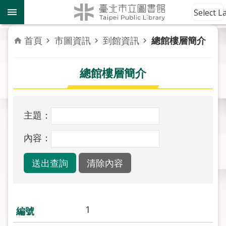
跳到主要內容區塊
到
Select 
館
資
首頁
市圖資訊
到館資訊
總館樓層簡介
訊
總館樓層簡介
讀
者
服
務
主題：
活
內容：
動
報
導
關
於
1
市