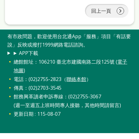
本
回上一頁
語
隱
有市政問題，歡迎使用台北通App「服務」項目「有話要
私
說」反映或撥打1999網路電話諮詢。
權
► APP下載
及
總館館址：106210 臺北市建國南路二段125號 (
電子
網
地圖
)
站
電話：(02)2755-2823（
聯絡本館
）
傳真：(02)2703-3545
安
館務興革讀者申訴專線：(02)2755-3067
全
(週一至週五上班時間專人接聽，其他時間請留言)
政
更新日期
115-08-07
策
政