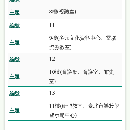
雙
8樓(視聽室)
語
詞
11
彙
9樓(多元文化資料中心、電腦
台
資源教室)
北
12
通
10樓(會議廳、會議室、館史
陳
室)
情
系
13
統
11樓(研習教室、臺北市樂齡學
English
習示範中心)
日