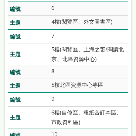
站
6
導
4樓(閱覽區、外文圖書區)
覽
閱
7
讀
5樓(閱覽區、上海之窗/閱讀北
網
京、北區資源中心)
兒
8
童
5樓北區資源中心專區
版
常
9
見
6樓(自修區、報紙合訂本區、
問
市政資料區)
答
10