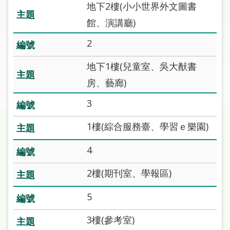
圖
地下2樓(小小世界外文圖書
館、演講廳)
線
2
上
申
地下1樓(兒童室、吳大猷書
請
房、藝廊)
常
3
見
問
1樓(綜合服務臺、學習ｅ樂園)
答
4
加
入
2樓(期刊室、學報區)
市
圖
5
3樓(參考室)
網