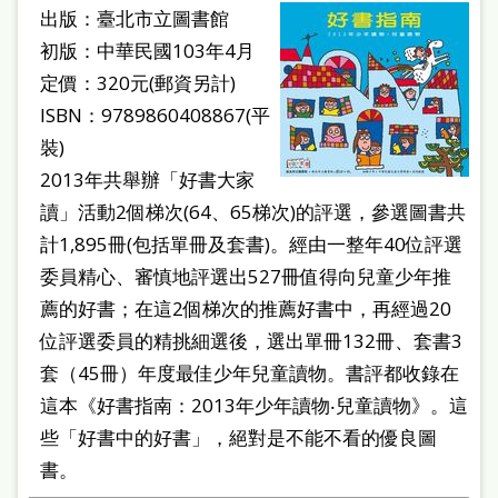
出版：臺北市立圖書館
初版：中華民國103年4月
定價：320元(郵資另計)
ISBN：9789860408867(平
裝)
2013年共舉辦「好書大家
讀」活動2個梯次(64、65梯次)的評選，參選圖書共
計1,895冊(包括單冊及套書)。經由一整年40位評選
委員精心、審慎地評選出527冊值得向兒童少年推
薦的好書；在這2個梯次的推薦好書中，再經過20
位評選委員的精挑細選後，選出單冊132冊、套書3
套（45冊）年度最佳少年兒童讀物。書評都收錄在
這本《好書指南：2013年少年讀物‧兒童讀物》。這
些「好書中的好書」，絕對是不能不看的優良圖
書。