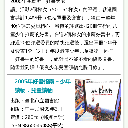
2006年共舉辦「好書大家
讀」活動2個梯次（50、51梯次）的評選，參選圖
書共計1,485冊（包括單冊及套書），經由一整年
40位評選委員精心、審慎的評選出420冊值得向兒
童少年推薦的好書。在這2個梯次的推薦好書中，再
經過20位評選委員的精挑細選後，選出單冊104冊
及套書1套（5冊）年度最佳少年兒童讀物。這些
「好書中的好書」，絕對是不能不看的優良圖書。
隨書並附贈「優良少年兒童讀物光牒目錄」。
2005年好書指南－少年
讀物．兒童讀物
出版：臺北市立圖書館
初版：中華民國95年3月
定價：280元（郵資另計）
ISBN:9860045488(平裝)