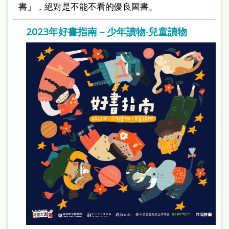
本
書」，絕對是不能不看的優良圖書。
語
2023年好書指南－少年讀物‧兒童讀物
隱
私
權
及
網
站
安
全
政
策
政