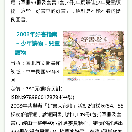
選出單冊93冊及套書1套(2冊)年度最佳少年兒童讀
物。這些「好書中的好書」，絕對是不能不看的優
良圖書。
2008年好書指南
－少年讀物．兒童
讀物
出版：臺北市立圖書館
初版：中華民國98年3
月
定價：280元(郵資另計)
ISBN:9789860178784(平裝)
2008年共舉辦「好書大家讀」活動2個梯次(54、55
梯次)的評選，參選圖書共計1,149冊(包括單冊及套
書)，經由一整年40位評選委員精心、審慎的評選出
334冊值得向兒童少年推薦的好書。在這2個梯次的