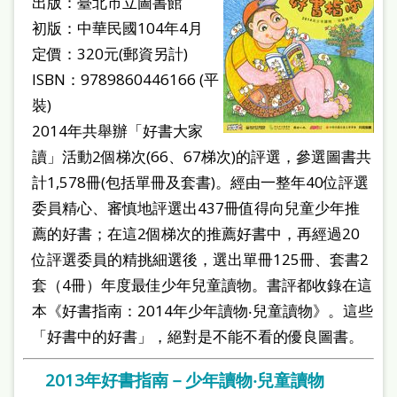
出版：臺北市立圖書館
初版：中華民國104年4月
定價：320元(郵資另計)
ISBN：9789860446166 (平
裝)
2014年共舉辦「好書大家
讀」活動2個梯次(66、67梯次)的評選，參選圖書共
計1,578冊(包括單冊及套書)。經由一整年40位評選
委員精心、審慎地評選出437冊值得向兒童少年推
薦的好書；在這2個梯次的推薦好書中，再經過20
位評選委員的精挑細選後，選出單冊125冊、套書2
套（4冊）年度最佳少年兒童讀物。書評都收錄在這
本《好書指南：2014年少年讀物‧兒童讀物》。這些
「好書中的好書」，絕對是不能不看的優良圖書。
2013年好書指南－少年讀物‧兒童讀物