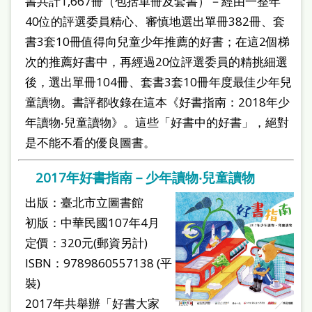
書共計1,667冊（包括單冊及套書）－經由一整年
40位的評選委員精心、審慎地選出單冊382冊、套
書3套10冊值得向兒童少年推薦的好書；在這2個梯
次的推薦好書中，再經過20位評選委員的精挑細選
後，選出單冊104冊、套書3套10冊年度最佳少年兒
童讀物。書評都收錄在這本《好書指南：2018年少
年讀物‧兒童讀物》。這些「好書中的好書」，絕對
是不能不看的優良圖書。
2017年好書指南－少年讀物‧兒童讀物
出版：臺北市立圖書館
初版：中華民國107年4月
定價：320元(郵資另計)
ISBN：9789860557138 (平
裝)
2017年共舉辦「好書大家