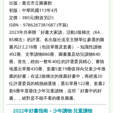
府
出版：臺北市立圖書館
網
初版：中華民國113年4月
站
定價：380元(郵資另計)
ISBN：9786267381687 (平裝)
資
2023年共舉辦「好書大家讀」活動2個梯次（84、
料
85梯次）的評選。各出版社送至主辦單位參選的圖
開
書共計2,218冊（包括單冊及套書）－知識性讀物
放
492冊、文學讀物886冊、圖畫書及幼兒讀物840
宣
冊。首先，經由一整年40位的評選委員精心、審慎
告
地選出單冊430冊、套書5套19冊值得向兒童少年推
著
薦的好書；在這2個梯次的推薦好書中，再經過20
位評選委員的精挑細選後，選出單冊122冊、套書2
作
套6冊年度最佳少年兒童讀物，這些「好書中的好
權
書」，絕對是不能不看的優良圖書。
侵
權
2022年好書指南－少年讀物‧兒童讀物