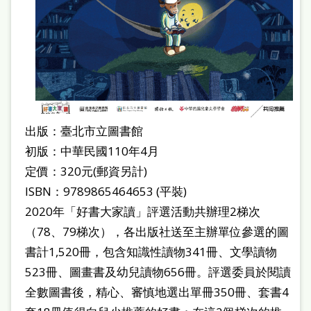
出版：臺北市立圖書館
初版：中華民國110年4月
定價：320元(郵資另計)
ISBN：9789865464653 (平裝)
2020年「好書大家讀」評選活動共辦理2梯次
（78、79梯次），各出版社送至主辦單位參選的圖
書計1,520冊，包含知識性讀物341冊、文學讀物
523冊、圖畫書及幼兒讀物656冊。評選委員於閱讀
全數圖書後，精心、審慎地選出單冊350冊、套書4