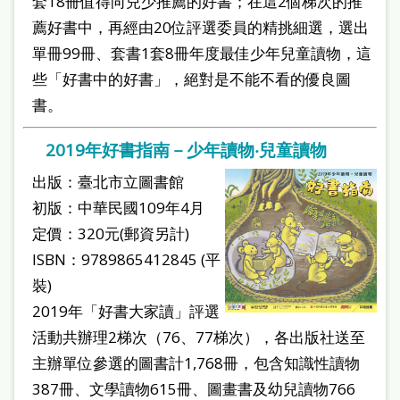
套18冊值得向兒少推薦的好書；在這2個梯次的推
薦好書中，再經由20位評選委員的精挑細選，選出
單冊99冊、套書1套8冊年度最佳少年兒童讀物，這
些「好書中的好書」，絕對是不能不看的優良圖
書。
2019年好書指南－少年讀物‧兒童讀物
出版：臺北市立圖書館
初版：中華民國109年4月
定價：320元(郵資另計)
ISBN：9789865412845 (平
裝)
2019年「好書大家讀」評選
活動共辦理2梯次（76、77梯次），各出版社送至
主辦單位參選的圖書計1,768冊，包含知識性讀物
387冊、文學讀物615冊、圖畫書及幼兒讀物766