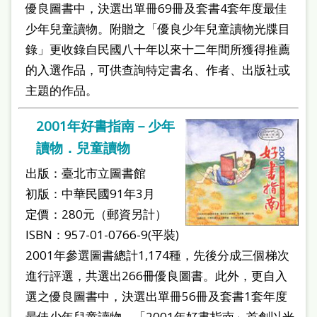
優良圖書中，決選出單冊69冊及套書4套年度最佳
少年兒童讀物。附贈之「優良少年兒童讀物光牒目
錄」更收錄自民國八十年以來十二年間所獲得推薦
的入選作品，可供查詢特定書名、作者、出版社或
主題的作品。
2001年好書指南－少年
讀物．兒童讀物
出版：臺北市立圖書館
初版：中華民國91年3月
定價：280元（郵資另計）
ISBN：957-01-0766-9(平裝)
2001年參選圖書總計1,174種，先後分成三個梯次
進行評選，共選出266冊優良圖書。此外，更自入
選之優良圖書中，決選出單冊56冊及套書1套年度
最佳少年兒童讀物。「2001年好書指南」首創以光