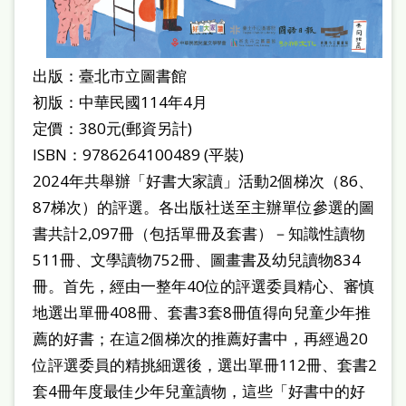
雙
語
詞
出版：臺北市立圖書館
彙
初版：中華民國114年4月
定價：380元(郵資另計)
台
ISBN：9786264100489 (平裝)
北
2024年共舉辦「好書大家讀」活動2個梯次（86、
通
87梯次）的評選。各出版社送至主辦單位參選的圖
陳
書共計2,097冊（包括單冊及套書）－知識性讀物
情
511冊、文學讀物752冊、圖畫書及幼兒讀物834
冊。首先，經由一整年40位的評選委員精心、審慎
系
地選出單冊408冊、套書3套8冊值得向兒童少年推
統
薦的好書；在這2個梯次的推薦好書中，再經過20
English
位評選委員的精挑細選後，選出單冊112冊、套書2
日
套4冊年度最佳少年兒童讀物，這些「好書中的好