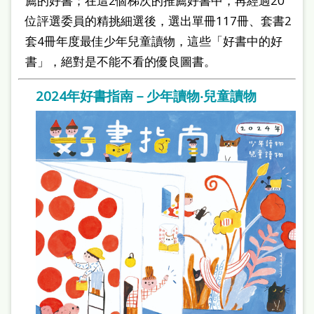
薦的好書；在這2個梯次的推薦好書中，再經過20
站
位評選委員的精挑細選後，選出單冊117冊、套書2
導
套4冊年度最佳少年兒童讀物，這些「好書中的好
覽
書」，絕對是不能不看的優良圖書。
閱
2024年好書指南－少年讀物‧兒童讀物
讀
網
兒
童
版
常
見
問
答