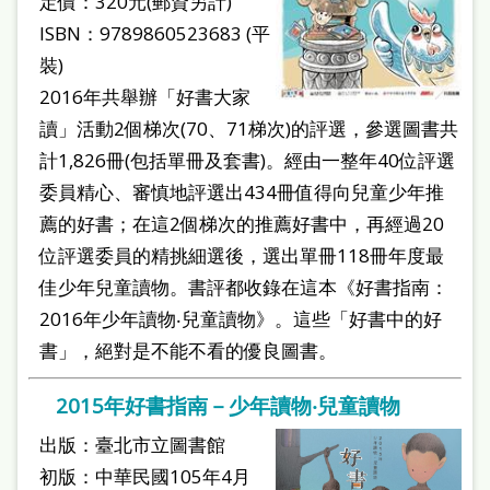
定價：320元(郵資另計)
ISBN：9789860523683 (平
裝)
2016年共舉辦「好書大家
讀」活動2個梯次(70、71梯次)的評選，參選圖書共
計1,826冊(包括單冊及套書)。經由一整年40位評選
委員精心、審慎地評選出434冊值得向兒童少年推
薦的好書；在這2個梯次的推薦好書中，再經過20
位評選委員的精挑細選後，選出單冊118冊年度最
佳少年兒童讀物。書評都收錄在這本《好書指南：
2016年少年讀物‧兒童讀物》。這些「好書中的好
書」，絕對是不能不看的優良圖書。
2015年好書指南－少年讀物‧兒童讀物
出版：臺北市立圖書館
初版：中華民國105年4月