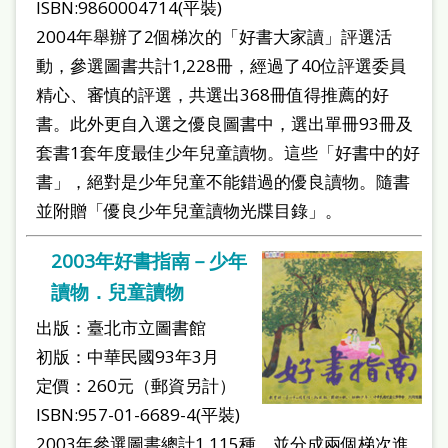
ISBN:9860004714(平裝)
2004年舉辦了2個梯次的「好書大家讀」評選活
動，參選圖書共計1,228冊，經過了40位評選委員
精心、審慎的評選，共選出368冊值得推薦的好
書。此外更自入選之優良圖書中，選出單冊93冊及
套書1套年度最佳少年兒童讀物。這些「好書中的好
書」，絕對是少年兒童不能錯過的優良讀物。隨書
並附贈「優良少年兒童讀物光牒目錄」。
2003年好書指南－少年
讀物．兒童讀物
出版：臺北市立圖書館
初版：中華民國93年3月
定價：260元（郵資另計）
ISBN:957-01-6689-4(平裝)
2003年參選圖書總計1,115種，並分成兩個梯次進