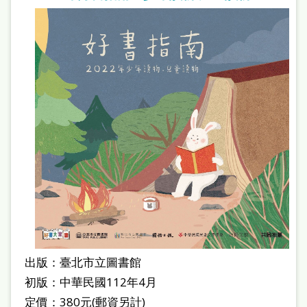
處
理
辦
法
聯
絡
我
們
出版：臺北市立圖書館
初版：中華民國112年4月
定價：380元(郵資另計)