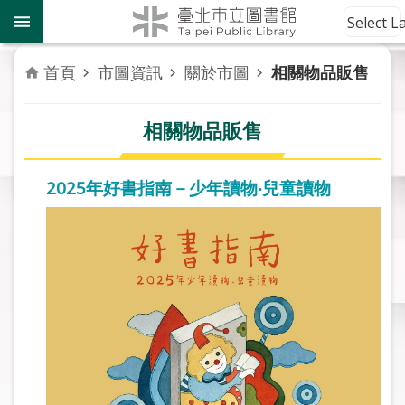
跳到主要內容區塊
到
Select 
館
資
首頁
市圖資訊
關於市圖
相關物品販售
訊
相關物品販售
讀
者
服
2025年好書指南－少年讀物‧兒童讀物
務
活
動
報
導
關
於
市