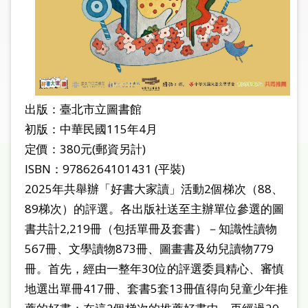
圖
線
上
申
請
出版：臺北市立圖書館
常
初版：中華民國115年4月
見
定價：380元(郵資另計)
問
ISBN：9786264101431 (平裝)
答
2025年共舉辦「好書大家讀」活動2個梯次（88、
89梯次）的評選。各出版社送至主辦單位參選的圖
加
入
書共計2,219冊（包括單冊及套書）－知識性讀物
市
567冊、文學讀物873冊、圖畫書及幼兒讀物779
圖
冊。首先，經由一整年30位的評選委員精心、審慎
地選出單冊417冊、套書5套13冊值得向兒童少年推
網