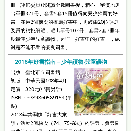
冊。評選委員於閱讀全數圖書後，精心、審慎地選
出單冊371冊、套書5套15冊值得向兒少推薦的好
書；在這2個梯次的推薦好書中，再經由20位評選
委員的精挑細選，選出單冊103冊、套書2套7冊年
度最佳少年兒童讀物，這些「好書中的好書」，絕
對是不能不看的優良圖書。
2018年好書指南－少年讀物‧兒童讀物
出版：臺北市立圖書館
初版：中華民國108年4月
定價：320元(郵資另計)
ISBN：9789860589153 (平
裝)
2018年共舉辦「好書大家
讀」活動2個梯次（74、75梯次）的評選，參選圖