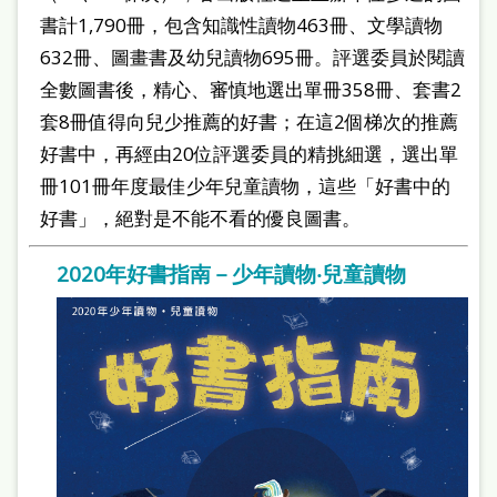
書計1,790冊，包含知識性讀物463冊、文學讀物
632冊、圖畫書及幼兒讀物695冊。評選委員於閱讀
全數圖書後，精心、審慎地選出單冊358冊、套書2
套8冊值得向兒少推薦的好書；在這2個梯次的推薦
好書中，再經由20位評選委員的精挑細選，選出單
冊101冊年度最佳少年兒童讀物，這些「好書中的
好書」，絕對是不能不看的優良圖書。
2020年好書指南－少年讀物‧兒童讀物