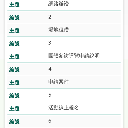
圖
網路辦證
2
線
上
場地租借
申
請
3
常
團體參訪導覽申請說明
見
問
4
答
申請案件
加
入
5
市
圖
活動線上報名
6
網