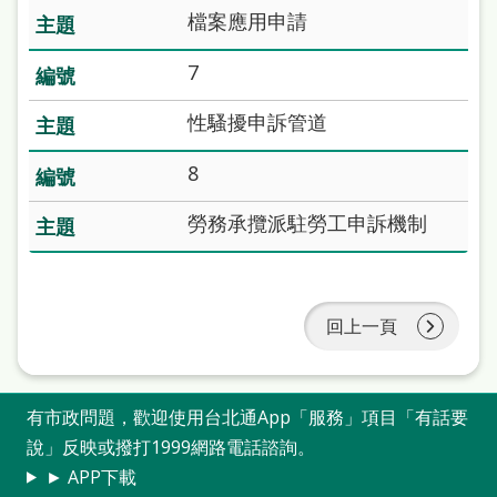
站
檔案應用申請
導
7
覽
性騷擾申訴管道
閱
讀
8
網
勞務承攬派駐勞工申訴機制
兒
童
版
回上一頁
常
見
有市政問題，歡迎使用台北通App「服務」項目「有話要
問
說」反映或撥打1999網路電話諮詢。
答
► APP下載