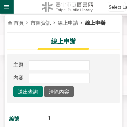
跳到主要內容區塊
到
Select 
館
資
首頁
市圖資訊
線上申請
線上申辦
訊
線上申辦
讀
者
服
務
主題：
活
內容：
動
報
導
關
於
1
市