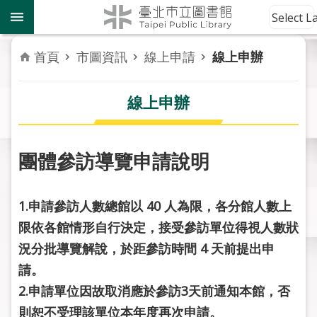
跳到主要內容區塊
到
Select 
館
資
首頁
市圖資訊
線上申請
線上申辦
訊
線上申辦
讀
者
服
務
團體參訪導覽申請說明
活
1.申請參訪人數總館以 40 人為限，各分館人數上
動
報
限依各館情形自行決定，接受參訪單位得視人數狀
導
況分批導覽解說，於距參訪時間 4 天前提出申
請。
關
2.申請單位因故取消應於參訪3天前通知本館，否
於
市
則恕不受理該單位本年度再次申請。