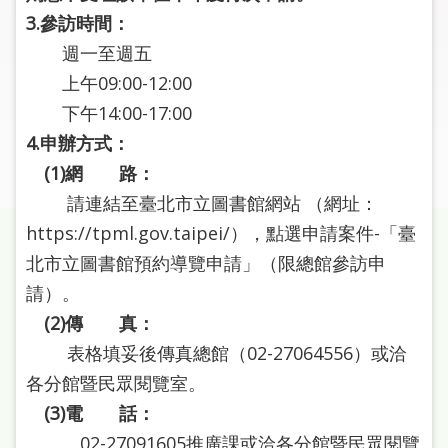
圖
3.參訪時間：
週一至週五
線
上午09:00-12:00
上
申
下午14:00-17:00
請
4.申辦方式：
(1)網 路：
常
請連結至臺北市立圖書館網站 （網址：
見
問
https://tpml.gov.taipei/），點選申請案件-「臺
答
北市立圖書館預約導覽申請」（限總館參訪申
請）。
加
(2)傳 真：
入
市
表格填妥後傳真總館（02-27064556）或洽
圖
各分館暨民眾閱覽室。
(3)電 話：
網
02-27091605推廣課或洽各分館暨民眾閱覽