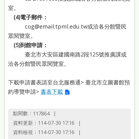
站
室。
導
(4)電子郵件：
覽
cog@email.tpml.edu.tw或洽各分館暨民
眾閱覽室。
閱
(5)到館申請：
讀
臺北市大安區建國南路2段125號推廣課或
網
洽各分館暨民眾閱覽室。
兒
童
下載申請書表請至台北服務通> 臺北市立圖書館預
版
約導覽申請>
書表下載
常
見
點閱數：
117864
問
資料更新：114-07-30 17:16
答
資料檢視：114-07-30 17:16