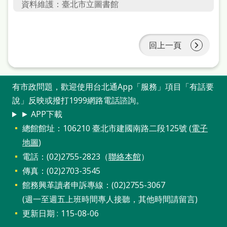
資料維護：臺北市立圖書館
雙
語
詞
回上一頁
彙
台
有市政問題，歡迎使用台北通App「服務」項目「有話要
北
說」反映或撥打1999網路電話諮詢。
通
► APP下載
陳
總館館址：106210 臺北市建國南路二段125號 (
電子
地圖
)
情
電話：(02)2755-2823（
聯絡本館
）
系
傳真：(02)2703-3545
統
館務興革讀者申訴專線：(02)2755-3067
English
(週一至週五上班時間專人接聽，其他時間請留言)
更新日期
115-08-06
日