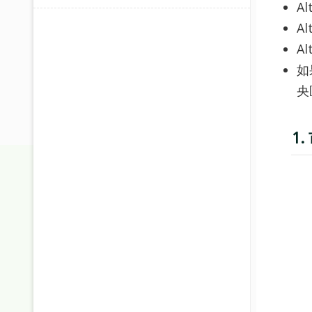
A
A
A
如
央
1