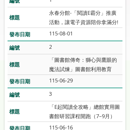
圖
永春分館-「閱讀E霸分」推廣
線
活動，讓電子資源陪你拿滿分!
上
申
115-08-01
請
2
常
「圖書館傳奇：獅心與鷹眼的
見
問
魔法試煉」圖書館利用教育
答
115-06-29
加
3
入
市
「E起閱讀全攻略」總館實用圖
圖
書館研習課程開跑（7–9月）
網
115-06-16