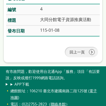
站
4
導
覽
大同分館電子資源推廣活動
閱
115-01-08
讀
網
兒
回上一頁
童
版
有市政問題，歡迎使用台北通App「服務」項目「有話要
常
說」反映或撥打1999網路電話諮詢。
見
► APP下載
總館館址：106210 臺北市建國南路二段125號 (
電子
問
地圖
)
答
電話：(02)2755-2823（
聯絡本館
）