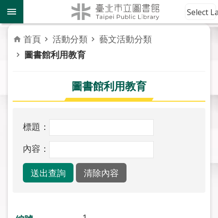
跳到主要內容區塊
到
Select 
館
資
首頁
活動分類
藝文活動分類
訊
圖書館利用教育
讀
者
圖書館利用教育
服
務
標題：
活
動
內容：
報
導
關
於
市
1