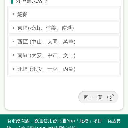
分區藝文活動
站
導
總館
覽
東區(松山、信義、南港)
閱
西區 (中山、大同、萬華)
讀
網
南區 (大安、中正、文山)
兒
北區 (北投、士林、內湖)
童
版
常
回上一頁
見
問
答
有市政問題，歡迎使用台北通App「服務」項目「有話要