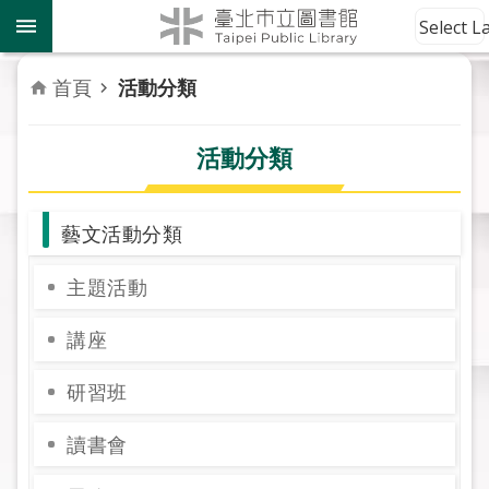
跳到主要內容區塊
到
Select 
館
資
首頁
活動分類
訊
活動分類
讀
者
服
藝文活動分類
務
主題活動
活
動
講座
報
導
研習班
關
讀書會
於
市