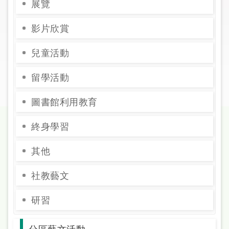
展覽
圖
影片欣賞
線
上
兒童活動
申
請
留學活動
常
圖書館利用教育
見
問
終身學習
答
其他
加
入
社教藝文
市
圖
研習
網