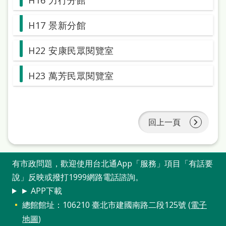
H16 力行分館
站
導
H17 景新分館
覽
H22 安康民眾閱覽室
閱
讀
H23 萬芳民眾閱覽室
網
兒
回上一頁
童
版
常
有市政問題，歡迎使用台北通App「服務」項目「有話要
說」反映或撥打1999網路電話諮詢。
見
► APP下載
問
總館館址：106210 臺北市建國南路二段125號 (
電子
答
地圖
)