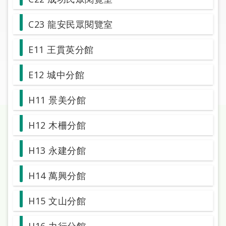
圖
C23 龍安民眾閱覽室
線
上
E11 王貫英分館
申
請
E12 城中分館
常
H11 景美分館
見
問
H12 木柵分館
答
H13 永建分館
加
入
H14 萬興分館
市
圖
H15 文山分館
網