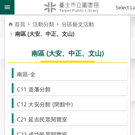
跳到主要內容區塊
到
Select 
館
資
首頁
活動分類
分區藝文活動
訊
南區 (大安、中正、文山)
讀
者
南區 (大安、中正、文山)
服
務
南區-全
活
動
C11 道藩分館
報
導
C12 大安分館 (閉館中)
關
C21 延吉民眾閱覽室
於
市
C22 成功民眾閱覽室