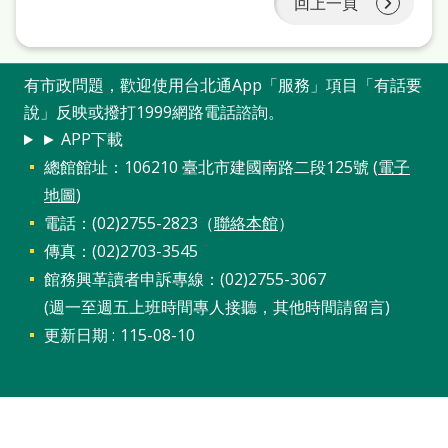
回上一頁
站
導
覽
有市政問題，歡迎使用台北通App「服務」項目「有話要
說」反映或撥打1999網路電話諮詢。
閱
► APP下載
讀
總館館址：106210 臺北市建國南路二段125號 (
電子
網
地圖
)
兒
電話：(02)2755-2823（
聯絡本館
）
童
傳真：(02)2703-3545
館務興革讀者申訴專線：(02)2755-3067
版
(週一至週五上班時間專人接聽，其他時間請留言)
常
更新日期
115-08-10
見
問
答