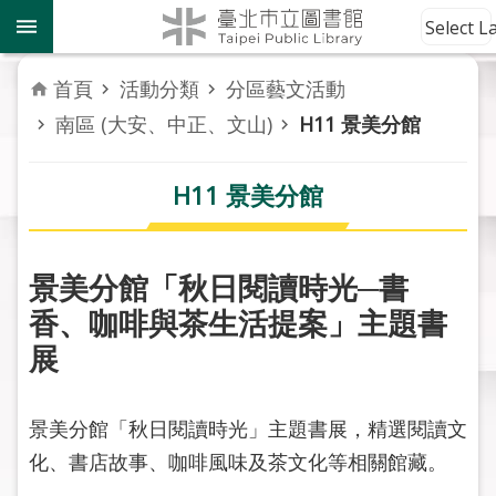
跳到主要內容區塊
到
Select 
館
資
首頁
活動分類
分區藝文活動
訊
南區 (大安、中正、文山)
H11 景美分館
讀
者
H11 景美分館
服
務
景美分館「秋日閱讀時光─書
活
香、咖啡與茶生活提案」主題書
動
報
展
導
景美分館「秋日閱讀時光」主題書展，精選閱讀文
關
於
化、書店故事、咖啡風味及茶文化等相關館藏。
市