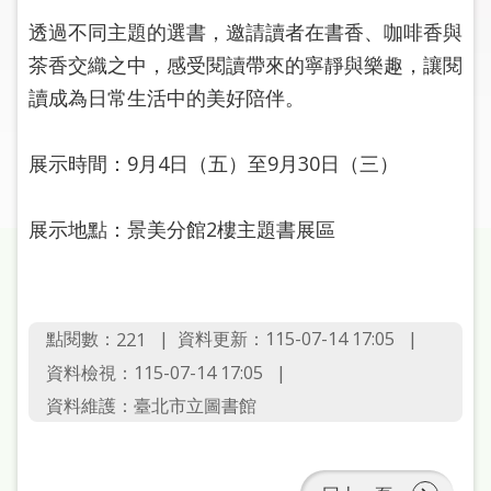
圖
透過不同主題的選書，邀請讀者在書香、咖啡香與
茶香交織之中，感受閱讀帶來的寧靜與樂趣，讓閱
線
上
讀成為日常生活中的美好陪伴。
申
請
展示時間：9月4日（五）至9月30日（三）
常
見
展示地點：景美分館2樓主題書展區
問
答
加
點閱數：
資料更新：115-07-14 17:05
221
入
資料檢視：115-07-14 17:05
市
資料維護：臺北市立圖書館
圖
網