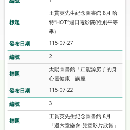
圖
王貫英先生紀念圖書館 8月 哈
線
特“HOT”週日電影院(性別平等
上
季)
申
請
115-07-27
常
2
見
問
太陽圖書館「正能源房子的身
答
心靈健康」講座
加
115-07-22
入
市
3
圖
王貫英先生紀念圖書館 8月
網
「週六童樂會-兒童影片欣賞」