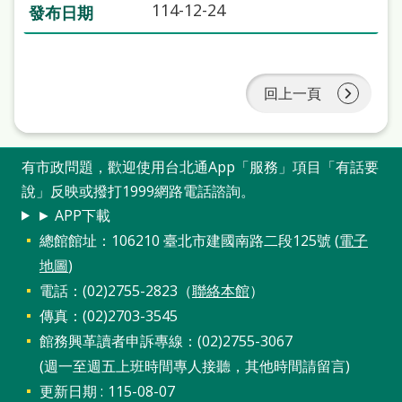
114-12-24
處
理
辦
回上一頁
法
聯
絡
有市政問題，歡迎使用台北通App「服務」項目「有話要
我
說」反映或撥打1999網路電話諮詢。
► APP下載
們
總館館址：106210 臺北市建國南路二段125號 (
電子
地圖
)
電話：(02)2755-2823（
聯絡本館
）
傳真：(02)2703-3545
館務興革讀者申訴專線：(02)2755-3067
(週一至週五上班時間專人接聽，其他時間請留言)
更新日期
115-08-07