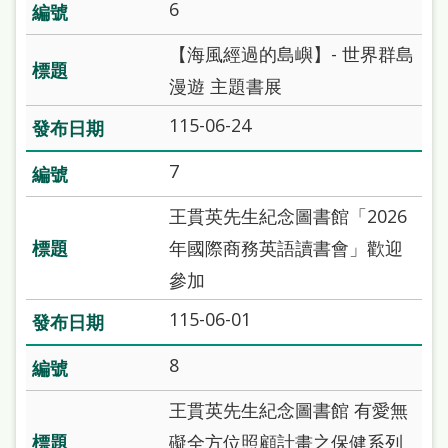
6
雙
語
【海風經過的島嶼】- 世界群島
詞
漫遊 主題書展
彙
115-06-24
台
7
北
通
王貫英先生紀念圖書館「2026
年國際商務英語讀書會」歡迎
陳
參加
情
系
115-06-01
統
8
English
王貫英先生紀念圖書館 有愛無
日
礙全方位照顧計畫之保健系列