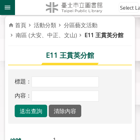
跳到主要內容區塊
到
Select 
館
資
首頁
活動分類
分區藝文活動
訊
南區 (大安、中正、文山)
E11 王貫英分館
讀
者
E11 王貫英分館
服
務
標題：
活
動
內容：
報
導
關
於
市
1