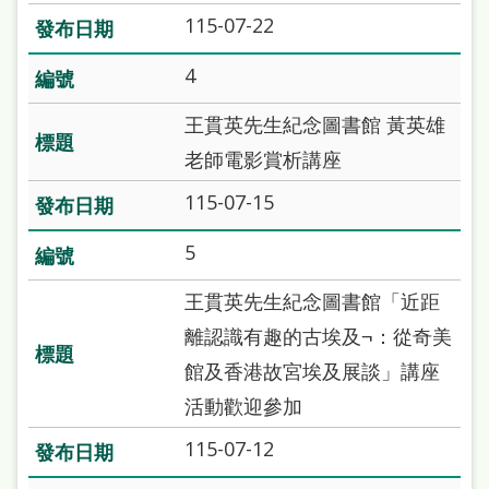
站
115-07-22
導
4
覽
王貫英先生紀念圖書館 黃英雄
閱
老師電影賞析講座
讀
網
115-07-15
兒
5
童
王貫英先生紀念圖書館「近距
版
離認識有趣的古埃及¬：從奇美
常
館及香港故宮埃及展談」講座
見
活動歡迎參加
問
115-07-12
答