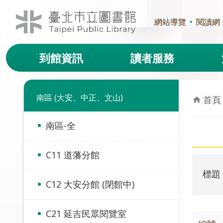
跳到主要內容區塊
網站導覽
閱讀網
到館資訊
讀者服務
南區 (大安、中正、文山)
首頁
南區-全
C11 道藩分館
標題
C12 大安分館 (閉館中)
C21 延吉民眾閱覽室