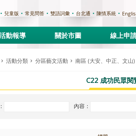
兒童版
常見問答
雙語詞彙
台北通
陳情系統
Engli
活動報導
關於市圖
線上申
活動分類
分區藝文活動
南區 (大安、中正、文山)
C22 成功民眾閱
：
內容：