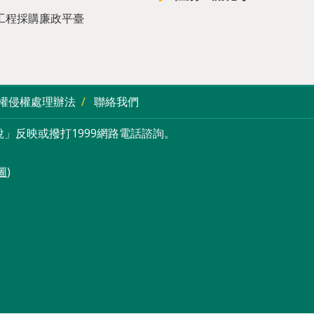
工程採購廉政平臺
權侵權處理辦法
聯絡我們
」反映或撥打1999網路電話諮詢。
圖
)