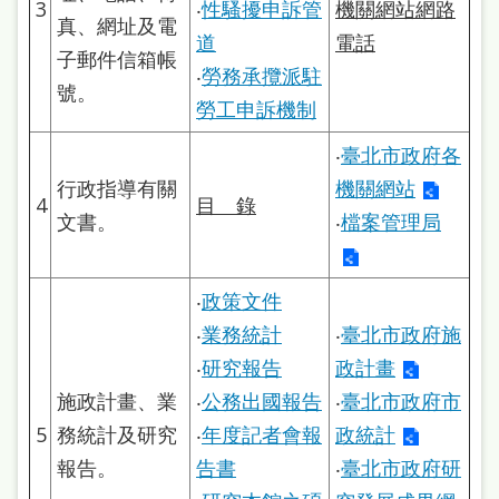
3
‧
性騷擾申訴管
機關網站網路
站
真、網址及電
道
電話
導
子郵件信箱帳
‧
勞務承攬派駐
覽
號。
勞工申訴機制
閱
‧
臺北市政府各
讀
行政指導有關
機關網站
網
4
目 錄
文書。
‧
檔案管理局
兒
童
‧
政策文件
版
‧
業務統計
‧
臺北市政府施
常
‧
研究報告
政計畫
見
施政計畫、業
‧
公務出國報告
‧
臺北市政府市
問
5
務統計及研究
‧
年度記者會報
政統計
答
報告。
告書
‧
臺北市政府研