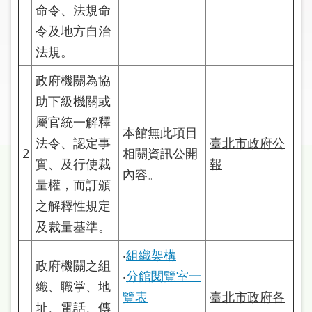
圖
命令、法規命
令及地方自治
線
法規。
上
申
政府機關為協
請
助下級機關或
屬官統一解釋
常
本館無此項目
法令、認定事
臺北市政府公
見
2
相關資訊公開
問
實、及行使裁
報
內容。
答
量權，而訂頒
之解釋性規定
加
及裁量基準。
入
市
‧
組織架構
圖
政府機關之組
‧
分館閱覽室一
織、職掌、地
覽表
臺北市政府各
網
址、電話、傳