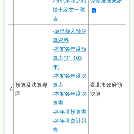
‧
研究本館之碩
究發展成果網
雙
博士論文一覽
語
表
詞
‧
歲出歲入預決
彙
算資料
台
‧
本館各年度預
北
算表(91-103
通
年)
陳
‧
本館各年度決
預算及決算專
算表
臺北市政府預
情
6
區
‧
本館各年度決
決算
系
算書
統
‧
各年度預算書
English
‧
各年度會計報
日
告