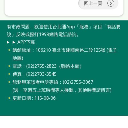
處
回上一頁
理
辦
有市政問題，歡迎使用台北通App「服務」項目「有話要
法
說」反映或撥打1999網路電話諮詢。
聯
► APP下載
總館館址：106210 臺北市建國南路二段125號 (
電子
絡
地圖
)
我
電話：(02)2755-2823（
聯絡本館
）
們
傳真：(02)2703-3545
館務興革讀者申訴專線：(02)2755-3067
(週一至週五上班時間專人接聽，其他時間請留言)
更新日期
115-08-06