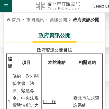
跳到主要內容區塊
到
Select 
館
資
首頁
市圖資訊
資訊公開
政府資訊公開
訊
政府資訊公開
讀
者
服
政府資訊公開目錄
務
編
項目
本館連結
相關連結
活
號
動
條約、對外關
報
導
係文書、法
律、緊急命
關
令、中央法規
臺北市法規查
於
1
目 錄
標準法所定之
詢系統
市