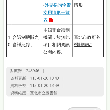
府
‧
外界捐贈物資
情形
網
支用情形一覽
站
表
資
本館非合議制
料
1
合議制機關之
機關，故無此
臺北市政府各
開
0
會議紀錄。
項目相關資訊
機關網站
放
公開內容。
宣
告
點閱數：
243946
著
資料更新：115-01-20 13:49
作
資料檢視：115-01-20 13:49
權
資料維護：臺北市立圖書館
侵
權