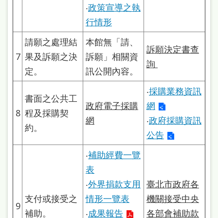
本
‧
政策宣導之執
語
行情形
請願之處理結
本館無「請、
隱
訴願決定書查
7
果及訴願之決
訴願」相關資
私
詢
定。
訊公開內容。
權
‧
採購業務資訊
及
書面之公共工
政府電子採購
網
網
8
程及採購契
網
‧
政府採購資訊
站
約。
公告
安
全
‧
補助經費一覽
政
表
‧
外界捐款支用
臺北市政府各
策
支付或接受之
情形一覽表
機關接受中央
政
9
補助。
‧
成果報告
各部會補助款