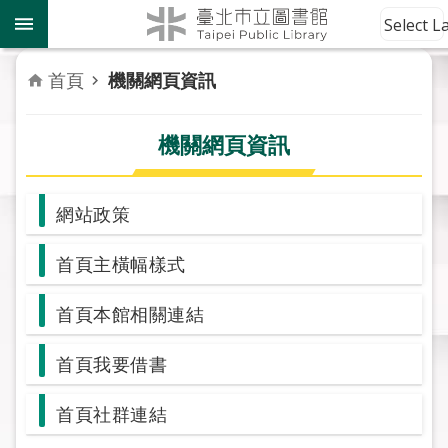
跳到主要內容區塊
到
Select 
館
資
首頁
機關網頁資訊
訊
機關網頁資訊
讀
者
服
網站政策
務
首頁主橫幅樣式
活
動
報
首頁本館相關連結
導
首頁我要借書
關
於
首頁社群連結
市