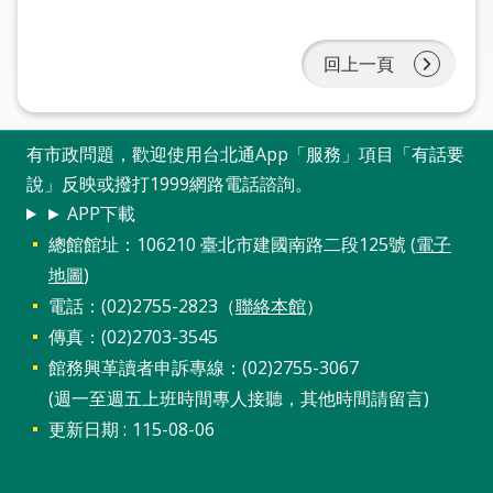
圖
回上一頁
線
上
申
請
有市政問題，歡迎使用台北通App「服務」項目「有話要
說」反映或撥打1999網路電話諮詢。
常
► APP下載
見
總館館址：106210 臺北市建國南路二段125號 (
電子
問
地圖
)
答
電話：(02)2755-2823（
聯絡本館
）
加
傳真：(02)2703-3545
入
館務興革讀者申訴專線：(02)2755-3067
市
(週一至週五上班時間專人接聽，其他時間請留言)
圖
更新日期
115-08-06
網