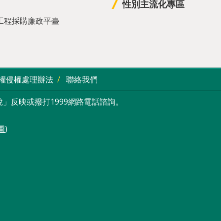
性別主流化專區
工程採購廉政平臺
權侵權處理辦法
聯絡我們
」反映或撥打1999網路電話諮詢。
圖
)