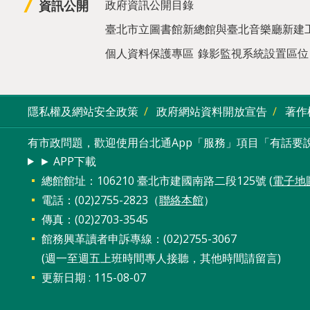
資訊公開
政府資訊公開目錄
臺北市立圖書館新總館與臺北音樂廳新建
個人資料保護專區
錄影監視系統設置區位
隱私權及網站安全政策
政府網站資料開放宣告
著作
有市政問題，歡迎使用台北通App「服務」項目「有話要說
► APP下載
總館館址：106210 臺北市建國南路二段125號 (
電子地
電話：(02)2755-2823（
聯絡本館
）
傳真：(02)2703-3545
館務興革讀者申訴專線：(02)2755-3067
(週一至週五上班時間專人接聽，其他時間請留言)
更新日期
115-08-07